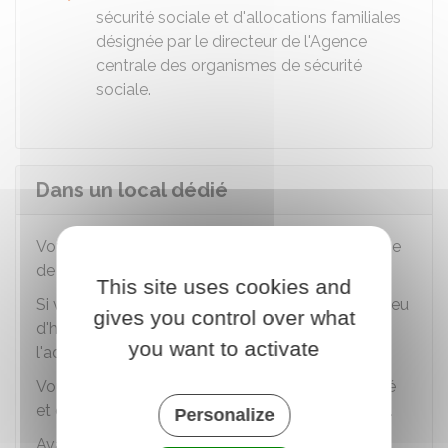
sécurité sociale et d'allocations familiales
désignée par le directeur de l'Agence
centrale des organismes de sécurité
sociale.
Dans un local dédié
Vous pouvez louer un local pour en faire l'adresse
de votre entreprise.
This site uses cookies and
Si vous possédez déjà un local autre que votre lieu
gives you control over what
d'habitation, vous pouvez décider d'en faire
you want to activate
l'adresse de votre entreprise.
Vous pouvez aussi choisir de louer un local dédié
et conclure un bail commercial ou professionnel.
Personalize
Avantages et inconvénients