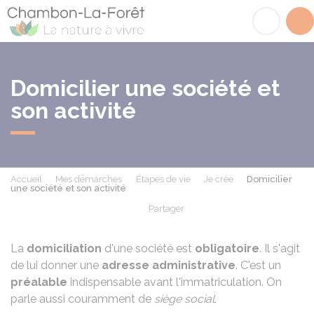
Chambon-la-Fôret
Acc
Domicilier une société et
son activité
Accueil
Mes démarches
Étapes de vie
Je crée
Domicilier
une société et son activité
Partager
Partager sur Facebook
Partager sur X - Twit
Partager sur
Par
La
domiciliation
d'une société est
obligatoire
. Il s'agit
de lui donner une
adresse administrative
. C'est un
préalable
indispensable avant l'immatriculation. On
parle aussi couramment de
siège social
.