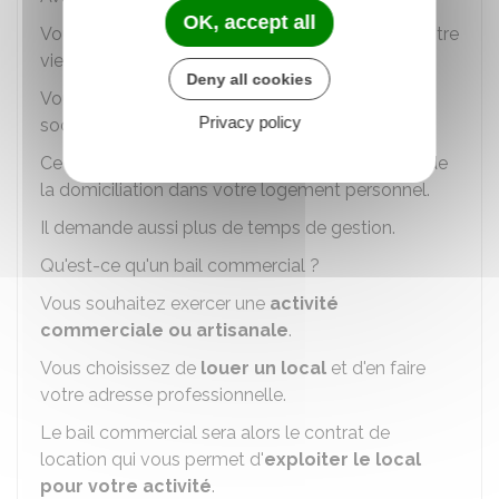
OK, accept all
Vous préservez votre logement personnel de votre
vie professionnelle.
Deny all cookies
Vous gérez de façon indépendante votre siège
Privacy policy
social.
Ce choix est cependant plus coûteux que celui de
la domiciliation dans votre logement personnel.
Il demande aussi plus de temps de gestion.
Qu'est-ce qu'un bail commercial ?
Vous souhaitez exercer une
activité
commerciale ou artisanale
.
Vous choisissez de
louer un local
et d'en faire
votre adresse professionnelle.
Le bail commercial sera alors le contrat de
location qui vous permet d'
exploiter le local
pour votre activité
.