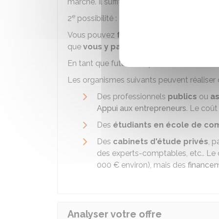
marché. Il suffit de prendre le temps néces
e
2
possibilité : faire réaliser par un tiers
Vous pouvez
faire réaliser
votre étude d
que
vous y participiez
de près.
En tant que futur entrepreneur, vous deve
Les organismes suivants peuvent réaliser 
Des professionnels
publics
ou
as
Appui aux entrepreneurs
. Le coût
Des
étudiants en école de c
Des
cabinets d'étude privés
, p
des experts-comptables, etc.. Le 
000 €
environ), mais des
financem
Analyser votre offre