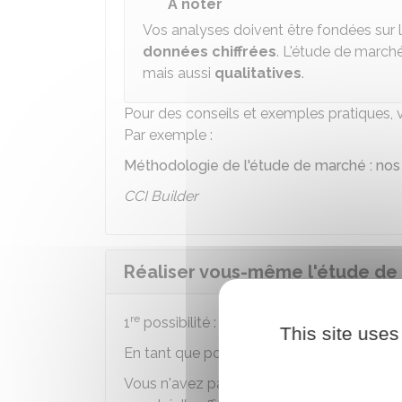
À noter
Vos analyses doivent être fondées sur 
données chiffrées
. L'étude de march
mais aussi
qualitatives
.
Pour des conseils et exemples pratiques, 
Par exemple :
Méthodologie de l'étude de marché : nos
CCI Builder
Réaliser vous-même l'étude de 
re
1
possibilité : réaliser vous-même
This site uses
En tant que porteur du projet, vous pouvez
Vous n'avez pas besoin d'avoir fait des é