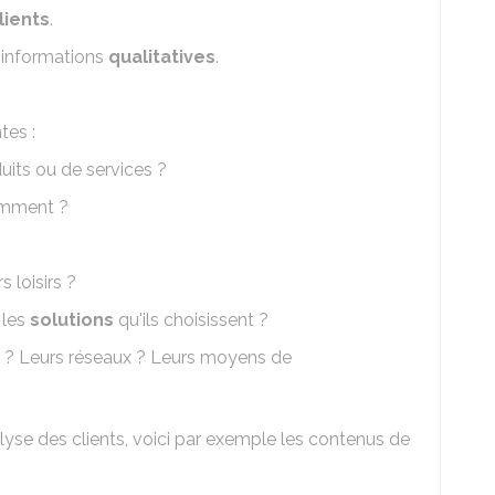
lients
.
s informations
qualitatives
.
tes :
duits ou de services ?
omment ?
rs loisirs ?
 les
solutions
qu'ils choisissent ?
es ? Leurs réseaux ? Leurs moyens de
nalyse des clients, voici par exemple les contenus de