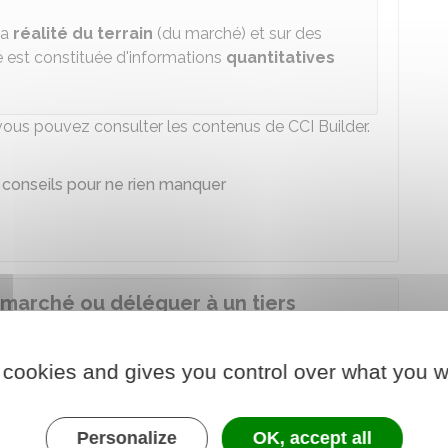
la
réalité du terrain
(du marché) et sur des
é est constituée d'informations
quantitatives
vous pouvez consulter les contenus de CCI Builder.
 conseils pour ne rien manquer
marché ou déléguer à un tiers
 cookies and gives you control over what you w
 réaliser
vous-même
votre étude de marché.
tudes d'économie pour réaliser votre étude de
Personalize
OK, accept all