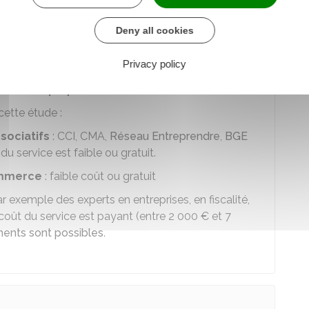
saire.
Deny all cookies
e marché par un professionnel, mais il est impératif
Privacy policy
z
vous impliquer
dans votre étude de marché.
cette étude :
sociatifs
:
CCI
,
CMA
,
Réseau Entreprendre
,
BGE
 du service est faible ou gratuit.
ommerce
: faible coût ou gratuit
ar exemple des experts en entreprises, en fiscalité,
coût du service est payant (entre
2 000 €
et
7
ents sont possibles
.