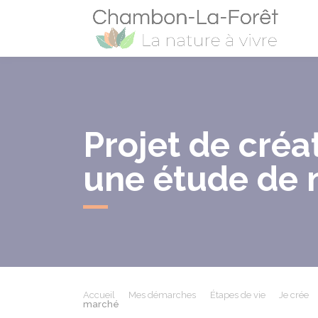
Cham
Projet de créa
une étude de
Accueil
Mes démarches
Étapes de vie
Je crée
marché