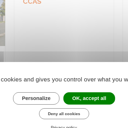
CCAS
 cookies and gives you control over what you w
Personalize
OK, accept all
Enfance et Petite
Deny all cookies
enfance
Privacy policy