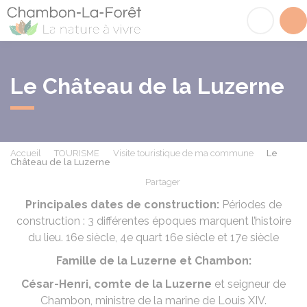
Chambon-la-Fôret
Acc
Le Château de la Luzerne
Accueil
TOURISME
Visite touristique de ma commune
Le
Château de la Luzerne
Partager
Partager sur Facebook
Partager sur X - Twit
Partager sur
Par
Principales dates de construction:
Périodes de
construction : 3 différentes époques marquent l’histoire
du lieu. 16e siècle, 4e quart 16e siècle et 17e siècle
Famille de la Luzerne et Chambon:
César-Henri, comte de la Luzerne
et seigneur de
Chambon, ministre de la marine de Louis XIV.