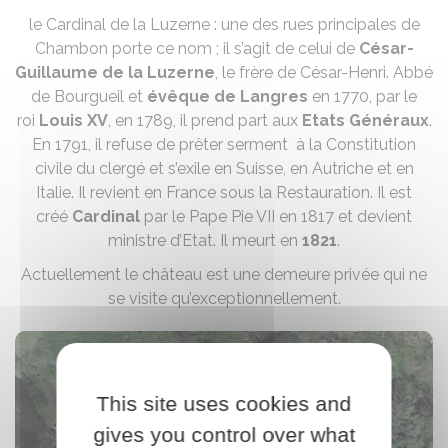
le Cardinal de la Luzerne : une des rues principales de
Chambon porte ce nom ; il s’agit de celui de
César-
Guillaume de la Luzerne
, le frère de César-Henri. Abbé
de Bourgueil et
évêque de Langres
en 1770, par le
roi
Louis XV
, en 1789, il prend part aux
Etats Généraux
.
En 1791, il refuse de prêter serment à la Constitution
civile du clergé et s’exile en Suisse, en Autriche et en
Italie. Il revient en France sous la Restauration. Il est
créé
Cardinal
par le Pape Pie VII en 1817 et devient
ministre d’Etat. Il meurt en
1821
.
Actuellement le château est une demeure privée qui ne
se visite qu’exceptionnellement.
This site uses cookies and
gives you control over what