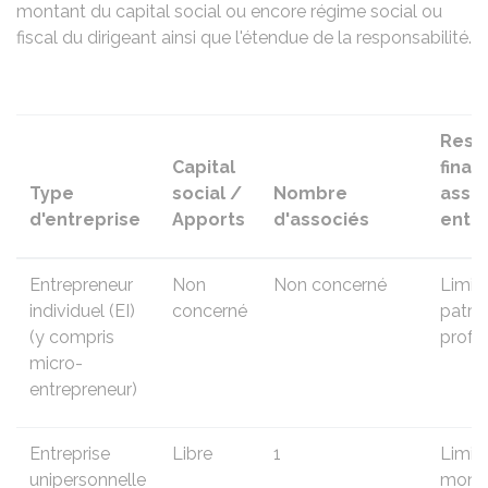
montant du capital social ou encore régime social ou
fiscal du dirigeant ainsi que l'étendue de la responsabilité.
Resp
Capital
finan
Type
social /
Nombre
assoc
d'entreprise
Apports
d'associés
entr
Entrepreneur
Non
Non concerné
Limit
individuel (EI)
concerné
patri
(y compris
profe
micro-
entrepreneur
)
Entreprise
Libre
1
Limit
unipersonnelle
monta