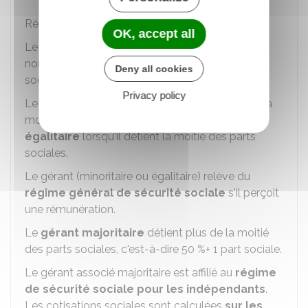
Régime social du gérant de SARL
OK, accept all
Le régime social du gérant associé dépend du
nombre de parts sociales qu'il détient dans la
Deny all cookies
société.
Privacy policy
Le gérant est
minoritaire
s'il détient moins de la
moitié des parts sociales de la société. Il est
égalitaire
lorsqu'il détient la moitié des parts
sociales.
Le gérant (minoritaire ou égalitaire) relève du
régime général de sécurité sociale
s'il perçoit
une rémunération.
Le
gérant majoritaire
détient plus de la moitié
des parts sociales, c'est-à-dire
50 %
+ 1 part sociale.
Le gérant associé majoritaire est affilié au
régime
de sécurité sociale pour les indépendants
.
Les cotisations sociales sont calculées
sur les