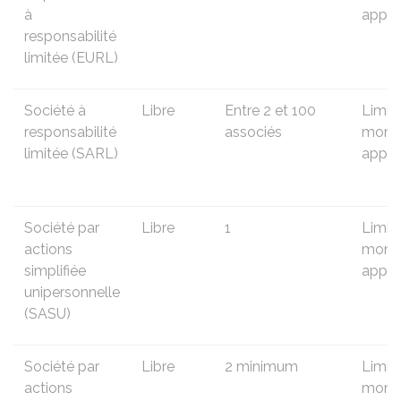
à
appor
responsabilité
limitée (EURL)
Société à
Libre
Entre 2 et 100
Limit
responsabilité
associés
monta
limitée (SARL)
appor
Société par
Libre
1
Limit
actions
monta
simplifiée
appor
unipersonnelle
(SASU)
Société par
Libre
2 minimum
Limit
actions
monta