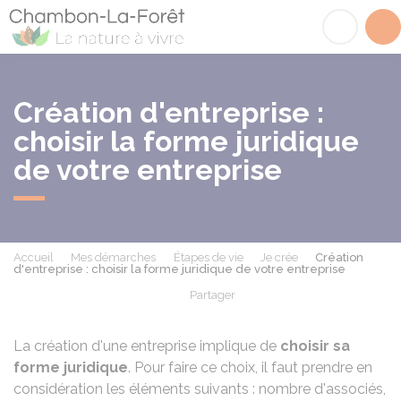
Chambon-la-Fôret
Acc
Création d'entreprise :
choisir la forme juridique
de votre entreprise
Accueil
Mes démarches
Étapes de vie
Je crée
Création
d'entreprise : choisir la forme juridique de votre entreprise
Partager
Partager sur Facebook
Partager sur X - Twit
Partager sur
Par
La création d'une entreprise implique de
choisir sa
forme juridique
. Pour faire ce choix, il faut prendre en
considération les éléments suivants : nombre d'associés,