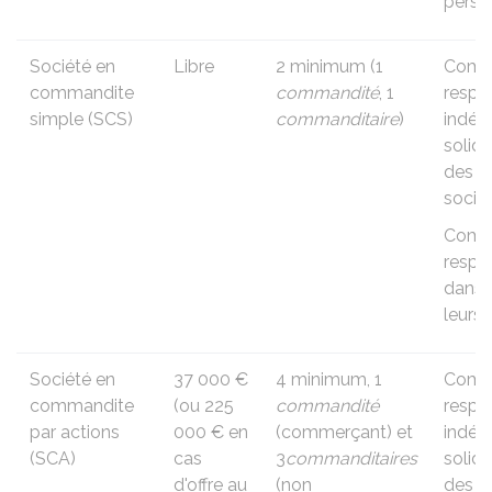
perso
Société en
Libre
2 minimum (1
Comma
commandite
commandité
, 1
respo
simple (SCS)
commanditaire
)
indéfi
solid
des d
socié
Comma
respo
dans l
leurs
Société en
37 000 €
4 minimum, 1
Comma
commandite
(ou
225
commandité
respo
par actions
000 €
en
(commerçant) et
indéfi
(SCA)
cas
3
commanditaires
solid
d'offre au
(non
des d