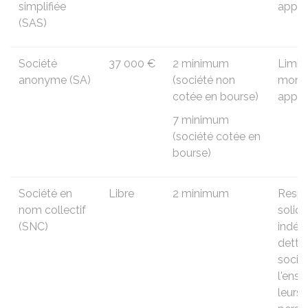
simplifiée
appor
(SAS)
Société
37 000 €
2 minimum
Limit
anonyme (SA)
(société non
monta
cotée en bourse)
appor
7 minimum
(société cotée en
bourse)
Société en
Libre
2 minimum
Respo
nom collectif
solid
(SNC)
indéf
dettes
sociét
l'ens
leurs 