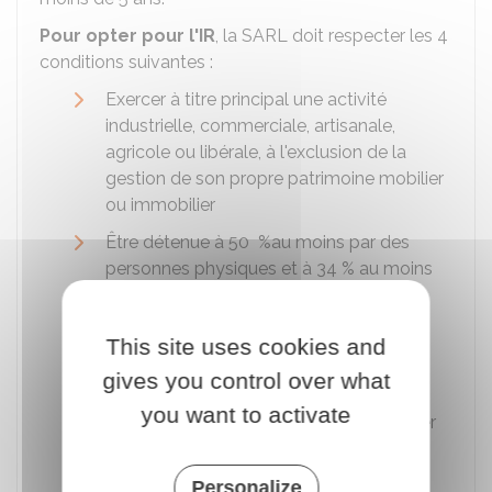
Pour opter pour l'IR
, la SARL doit respecter les 4
conditions suivantes :
Exercer à titre principal une activité
industrielle, commerciale, artisanale,
agricole ou libérale, à l'exclusion de la
gestion de son propre patrimoine mobilier
ou immobilier
Être détenue à
50 %
au moins par des
personnes physiques et à
34 %
au moins
par le dirigeant de l'entreprise et les
membres de son foyer fiscal
This site uses cookies and
Ne pas être cotée sur un marché
gives you control over what
réglementé
you want to activate
Employer moins de 50 salariés et réaliser
un chiffre d'affaires annuel ou un total de
bilan inférieur à
10 millions €
Personalize