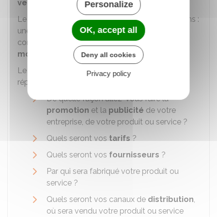
vendre
votre produit ou votre service.
Personalize
Le business model s'appelle de différentes façons :
OK, accept all
une
stratégie marketing
, une stratégie
commerciale, un "
mix-marketing
" ou encore un
modèle économique
.
Deny all cookies
Le business model de votre entreprise doit
Privacy policy
répondre aux questions suivantes :
De quelle façon allez-vous faire la
promotion
et la
publicité
de votre
entreprise, de votre produit ou service ?
Quels seront vos
tarifs
?
Quels seront vos
fournisseurs
?
Par qui sera fabriqué votre produit ou
service ?
Quels seront vos canaux de
distribution
,
où sera vendu votre produit ou service