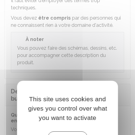
Il faut éviter d'employer des termes trop
techniques.
Vous devez
être compris
par des personnes qui
ne connaissent rien à votre domaine d'activité.
À noter
Vous pouvez faire des schémas, dessins, etc.
pour accompagner cette description du
produit.
Définir la stratégie marketing ou
business model
This site uses cookies and
gives you control over what
Qu'est-ce que le business model d'une
you want to activate
entreprise ?
Vous devez présenter
comment vous allez