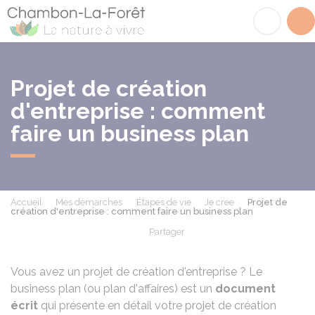
Chambon-la-Fôret
Acc
Projet de création
d'entreprise : comment
faire un business plan
Accueil
Mes démarches
Étapes de vie
Je crée
Projet de
création d'entreprise : comment faire un business plan
Partager
Partager sur Facebook
Partager sur X - Twit
Partager sur
Par
Vous avez un projet de création d'entreprise ? Le
business plan (ou plan d'affaires) est un
document
écrit
qui présente en détail votre projet de création