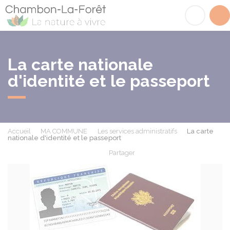
Chambon-la-Fôret
Acc
La carte nationale
d'identité et le passeport
Accueil
MA COMMUNE
Les services administratifs
La carte
nationale d'identité et le passeport
Partager
Partager sur Facebook
Partager sur X - Twit
Partager sur
Par