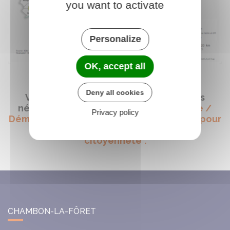
you want to activate
Personalize
OK, accept all
Deny all cookies
Vous trouverez toutes les informations
nécessaires dans l'onglet
"ma commune /
Privacy policy
Démarches administratives / Démarches pour
les particuliers", rubrique "Papiers-
citoyenneté".
CHAMBON-LA-FÔRET