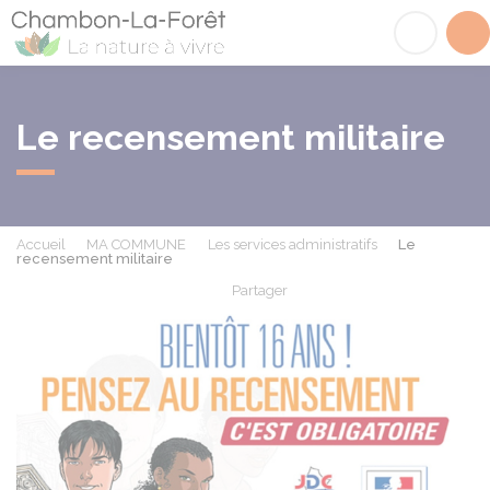
Chambon-la-Fôret
Acc
Le recensement militaire
Accueil
MA COMMUNE
Les services administratifs
Le
recensement militaire
Partager
Partager sur Facebook
Partager sur X - Twit
Partager sur
Par