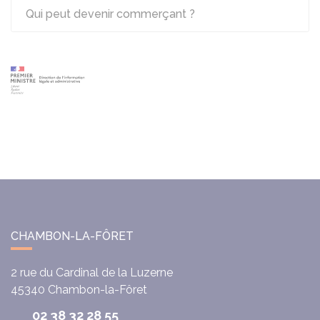
Qui peut devenir commerçant ?
CHAMBON-LA-FÔRET
2 rue du Cardinal de la Luzerne
45340
Chambon-la-Fôret
02 38 32 28 55