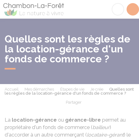
Chambon-la-Fôret
Acc
Quelles sont les règles de
la location-gérance d'un
fonds de commerce ?
Accueil
Mes démarches
Étapes de vie
Je crée
Quelles sont
les règles de la location-gérance d'un fonds de commerce ?
Partager
Partager sur Facebook
Partager sur X - Twit
Partager sur
Par
La
location-gérance
ou
gérance-libre
permet au
propriétaire d'un fonds de commerce (
bailleur
)
d'accorder à un autre commerçant (
locataire-gérant
) le