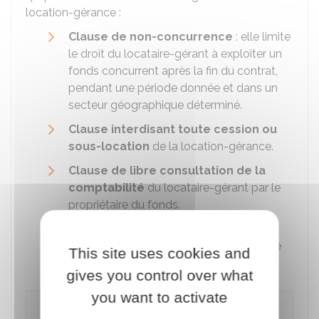
location-gérance :
Clause de non-concurrence
: elle limite
le droit du locataire-gérant à exploiter un
fonds concurrent après la fin du contrat,
pendant une période donnée et dans un
secteur géographique déterminé.
Clause interdisant toute cession ou
sous-location
de la location-gérance.
Clause de libre consultation de la
comptabilité
du locataire-gérant par le
propriétaire du fonds.
Clause de paiement des impôts et
taxes
liés à l'exploitation du fonds par le
This site uses cookies and
locataire-gérant.
gives you control over what
you want to activate
À savoir