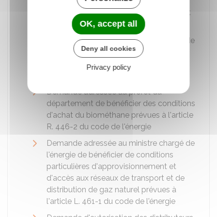
l'énergie de délivrance de l'autorisation
administrative d'exercer l'activité d'achat
OK, accept all
d'électricité pour revente
Demande adressée au ministre chargé de
Deny all cookies
l'énergie de délivrance de l'autorisation
administrative d'exercer l'activité de
Privacy policy
fourniture de gaz
Demande adressée au préfet du
département de bénéficier des conditions
d'achat du biométhane prévues à l'article
R. 446-2 du code de l'énergie
Demande adressée au ministre chargé de
l'énergie de bénéficier de conditions
particulières d'approvisionnement et
d'accès aux réseaux de transport et de
distribution de gaz naturel prévues à
l'article L. 461-1 du code de l'énergie