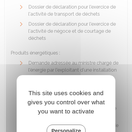
Dossier de déclaration pour l'exercice de
l'activité de transport de déchets
Dossier de déclaration pour l'exercice de
l'activité de négoce et de courtage de
déchets
Produits énergétiques :
Demande adressée au ministre chargé de
l'énergie par l'exploitant d'une installation
de gaz une dérogation aux conditions
d'accès à certaines infrastructures
gazières
This site uses cookies and
Demande de délégation d'économie
gives you control over what
d'énergie adressée au ministre chargé de
you want to activate
l'énergie par le délégataire
Demande adressée au ministre chargé de
Personalize