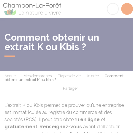
Chambon-la-Fôret
Acc
Comment obtenir un
extrait K ou Kbis ?
Accueil
Mes démarches
Étapes de vie
Je crée
Comment
obtenir un extrait K ou Kbis ?
Partager
Partager sur Facebook
Partager sur X - Twit
Partager sur
Par
L'extrait K ou Kbis permet de prouver qu'une entreprise
est immatriculée au registre du commerce et des
sociétés (RCS). Il peut être obtenu
en ligne
et
gratuitement
.
Renseignez-vous
avant d'effectuer