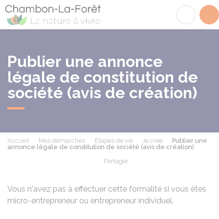
Chambon-la-Fôret
Acc
Publier une annonce
légale de constitution de
société (avis de création)
Accueil
Mes démarches
Étapes de vie
Je crée
Publier une
annonce légale de constitution de société (avis de création)
Partager
Partager sur Facebook
Partager sur X - Twit
Partager sur
Par
Vous n'avez pas à effectuer cette formalité si vous êtes
micro-entrepreneur ou entrepreneur individuel.