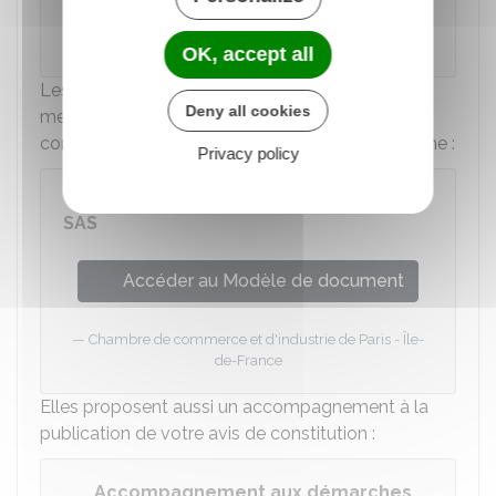
Actulegales.fr
OK, accept all
Les chambres de commerce et de l'industrie
Deny all cookies
mettent à disposition un modèle d'avis de
constitution pour vous aider dans votre démarche :
Privacy policy
Modèle d'avis de constitution d'une
SAS
Accéder au Modèle de document
Chambre de commerce et d'industrie de Paris - Île-
de-France
Elles proposent aussi un accompagnement à la
publication de votre avis de constitution :
Accompagnement aux démarches