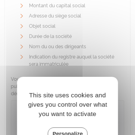
Montant du capital social
Adresse du siège social
Objet social
Durée de la société
Nom du ou des dirigeants
Indication du registre auquel la société
sera immatriculée
Vous pouvez effectuer votre demande de
publication de l'avis de constitution à l'aide de la
démarche suivante :
This site uses cookies and
gives you control over what
Avis de constitution d'une SAS ou
you want to activate
d'une SASU
Accéder au service en ligne
Personalize