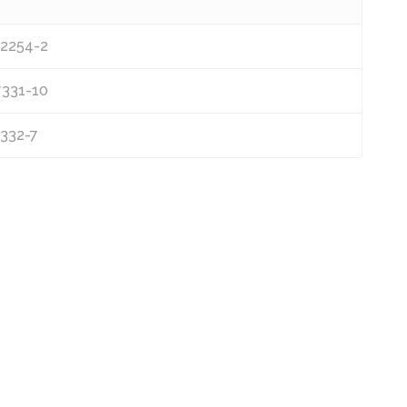
 L2254-2
R7331-10
7332-7