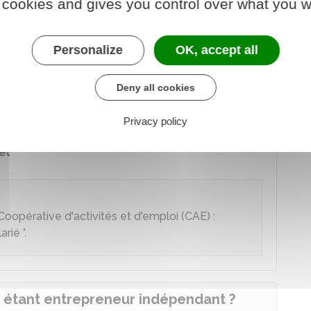
 cookies and gives you control over what you w
devenez
salarié
pendant la période de test.
Personalize
OK, accept all
r ?
ne des situations suivantes :
Deny all cookies
 indemnisé
Privacy policy
ma social
(
RSA
,
ASS
, etc.)
el
Coopérative d'activités et d'emploi (CAE) :
larié
".
 étant entrepreneur indépendant ?