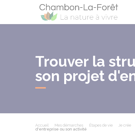
Cham
Trouver la str
son projet d'en
Accueil
Mes démarches
Étapes de vie
Je crée
d'entreprise ou son activité