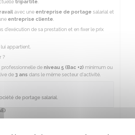
ctuelle
tripartite
.
ravail
avec une
entreprise de portage
salarial et
'une
entreprise cliente
.
s d'exécution de sa prestation et en fixer le prix
lui appartient.
r ?
on professionnelle de
niveau 5 (Bac +2)
minimum ou
tive de
3 ans
dans le même secteur d'activité.
ociété de portage salarial
.
AE)
test grandeur réelle
de votre projet.