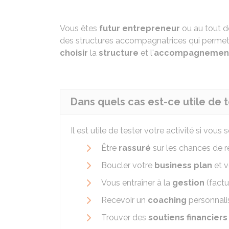
Vous êtes
futur entrepreneur
ou au tout d
des structures accompagnatrices qui permett
choisir
la
structure
et l'
accompagnemen
Dans quels cas est-ce utile de t
Il est utile de tester votre activité si vous 
Être
rassuré
sur les chances de r
Boucler votre
business plan
et v
Vous entraîner à la
gestion
(factu
Recevoir un
coaching
personnali
Trouver des
soutiens financiers