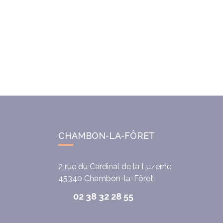
CHAMBON-LA-FÔRET
2 rue du Cardinal de la Luzerne
45340
Chambon-la-Fôret
02 38 32 28 55