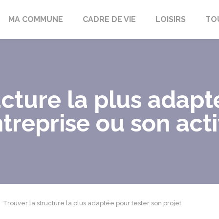
bon-la-Fôret
MA COMMUNE
CADRE DE VIE
LOISIRS
TO
ucture la plus adapt
treprise ou son acti
Trouver la structure la plus adaptée pour tester son projet