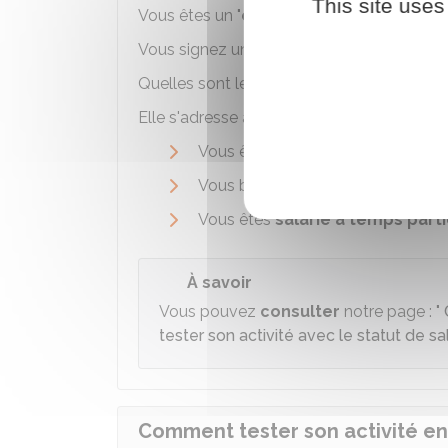
This site uses
Vous êtes un "
entrepreneur à l'essai
".
Vous signez un
contrat
avec la CAE et 
Quelles sont les conditions pour y accéde
Elle s'adresse à vous si vous êtes dans l'u
Vous êtes
demandeur d'emploi
Vous bénéficiez d'un revenu
mini
Vous êtes
salarié à temps parti
À savoir
Vous pouvez
consulter
notre page : "
tester son activité avec le statut de sa
Comment tester son activité en