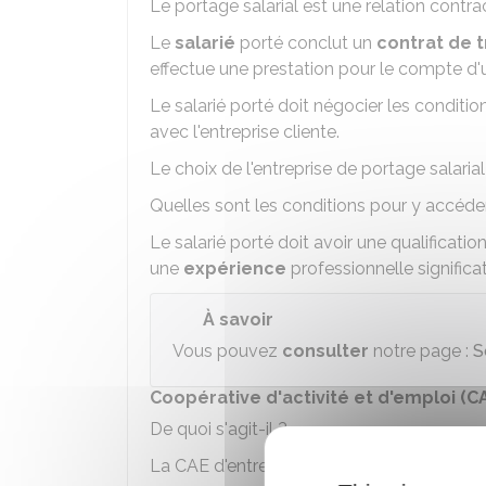
Le portage salarial est une relation contra
Le
salarié
porté conclut un
contrat de t
effectue une prestation pour le compte d
Le salarié porté doit négocier les condition
avec l'entreprise cliente.
Le choix de l'entreprise de portage salarial 
Quelles sont les conditions pour y accéde
Le salarié porté doit avoir une qualificati
une
expérience
professionnelle significa
À savoir
Vous pouvez
consulter
notre page :
S
Coopérative d'activité et d'emploi (C
De quoi s'agit-il ?
La
CAE
d'entreprises est une structure de