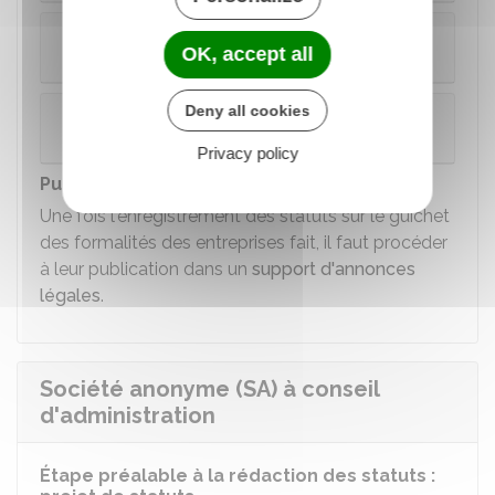
Statuts contenant une transmission de fonds
OK, accept all
de commerce
Deny all cookies
Statuts contenant une transmission de droits
sociaux
Privacy policy
Publication des statuts
Une fois l'enregistrement des statuts sur le guichet
des formalités des entreprises fait, il faut procéder
à leur publication dans un
support d'annonces
légales
.
Société anonyme (SA) à conseil
d'administration
Étape préalable à la rédaction des statuts :