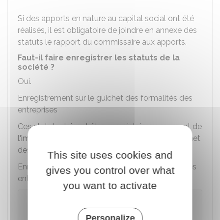
Si des apports en nature au capital social ont été
réalisés, il est obligatoire de joindre en annexe des
statuts le rapport du commissaire aux apports.
Faut-il faire enregistrer les statuts de la
société ?
Oui.
Enregistrement sur le guichet des formalités des
entreprises
Ces statuts doivent être enregistrés au moment de
l'immatriculation de votre entreprise
sur le guichet
des formalités des entreprises.
This site uses cookies and
Enregistrement auprès du service des impôts des
gives you control over what
entreprises
you want to activate
Statuts rédigés par un huissier (à présent
appelé commissaire de justice) ou un notaire
Personalize