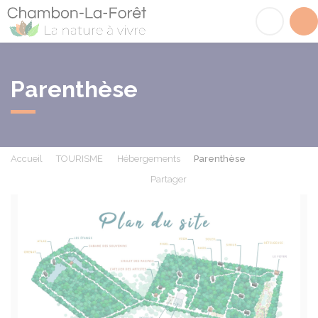
Chambon-la-Fôret
Acc
Parenthèse
Accueil
TOURISME
Hébergements
Parenthèse
Partager
Partager sur Facebook
Partager sur X - Twit
Partager sur
Par