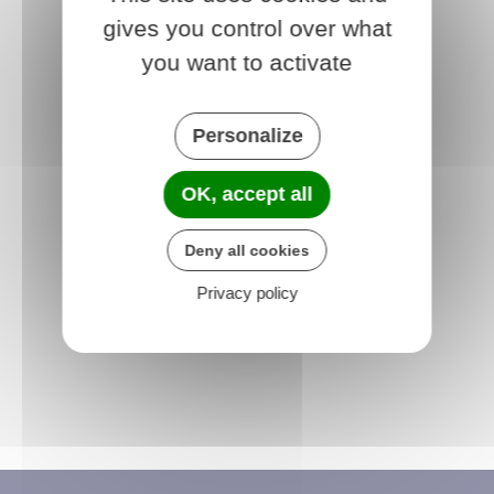
gives you control over what
site:
https://www.parenthese-tinyhouse.fr/
you want to activate
mail:
reservation@parenthese-tinyhouse.fr
Personalize
OK, accept all
Deny all cookies
Privacy policy