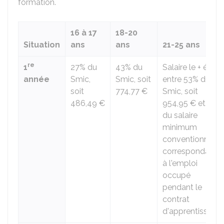
formation.
16 à 17
18-20
Situation
ans
ans
21-25 ans
re
1
27% du
43% du
Salaire le + élevé
année
Smic,
Smic, soit
entre 53% du
soit
774,77 €
Smic, soit
486,49 €
954,95 €
et 53%
du salaire
minimum
conventionnel
correspondant
à l'emploi
occupé
pendant le
contrat
d'apprentissage.