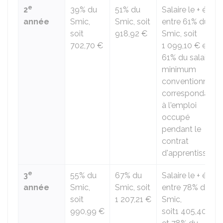
e
2
39% du
51% du
Salaire le + élevé
année
Smic,
Smic, soit
entre 61% du
soit
918,92 €
Smic, soit
702,70 €
1 099,10 €
et
61% du salaire
minimum
conventionnel
correspondant
à l'emploi
occupé
pendant le
contrat
d'apprentissage.
e
3
55% du
67% du
Salaire le + élevé
année
Smic,
Smic, soit
entre 78% du
soit
1 207,21 €
Smic,
990,99 €
soit
1 405,40 €