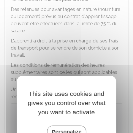
Des retenues pour avantages en nature (nourriture
ou logement) prévus au contrat d'apprentissage
peuvent être effectuées dans la limite de
75 %
du
salaire.
L'apprenti a droit à la
prise en charge de ses frais
de transport
pour se rendre de son domicile à son
travail.
Les conditions de rémunération des heures
supplémentaires sont celles qui sont applicables
au personnel de l'entreprise concernée.
Un
simulateur
permet d'estimer le montant de
This site uses cookies and
rémunération :
gives you control over what
you want to activate
Estimer le salaire d'un salarié en
contrat d'apprentissage ou de
professionnalisation
Personalize