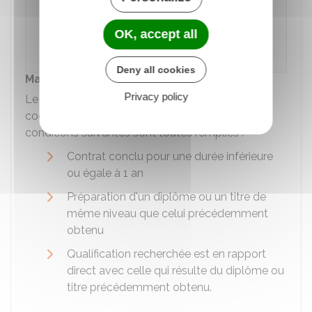
Accéder au Simulateur
OK, accept all
Ministère chargé du travail
Deny all cookies
Majoration de salaire
Privacy policy
Le pourcentage de rémunération prévue par le
code du travail est majoré de 15 points si les
conditions suivantes sont toutes remplies :
Contrat conclu pour une durée inférieure
ou égale à 1 an
Préparation d'un diplôme ou un titre de
même niveau que celui précédemment
obtenu
Qualification recherchée est en rapport
direct avec celle qui résulte du diplôme ou
titre précédemment obtenu.