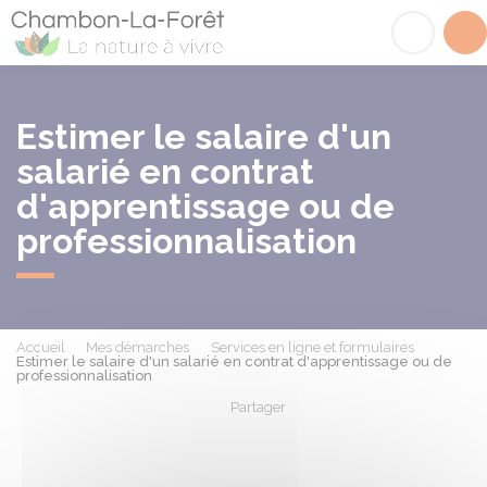
Chambon-la-Fôret
Acc
Estimer le salaire d'un
salarié en contrat
d'apprentissage ou de
professionnalisation
Accueil
Mes démarches
Services en ligne et formulaires
Estimer le salaire d'un salarié en contrat d'apprentissage ou de
professionnalisation
Partager
Partager sur Facebook
Partager sur X - Twit
Partager sur
Par