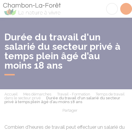
Chambon-la-Fôret
Acc
Durée du travail d'un
salarié du secteur privé à
temps plein âgé d’au
moins 18 ans
Accueil
Mes démarches
Travail - Formation
Temps de travail
dans le secteur privé
Durée du travail d'un salarié du secteur
privé à temps plein âgé d’au moins 18 ans
Partager
Partager sur Facebook
Partager sur X - Twit
Partager sur
Par
Combien d'heures de travail peut effectuer un salarié du