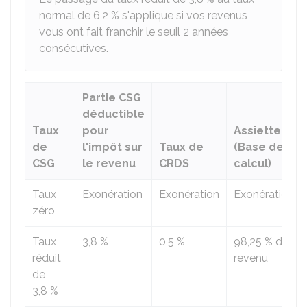
normal de
6,2 %
s'applique si vos revenus
vous ont fait franchir le seuil 2 années
consécutives.
Partie CSG
déductible
Taux
pour
Assiette
de
l'impôt sur
Taux de
(Base de
CSG
le revenu
CRDS
calcul)
Taux
Exonération
Exonération
Exonération
zéro
Taux
3,8 %
0,5 %
98,25 %
du
réduit
revenu
de
3,8 %