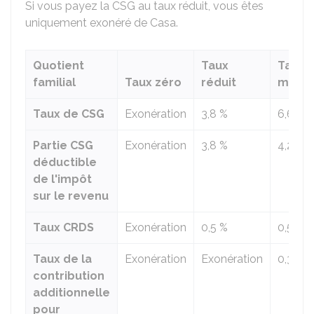
Si vous payez la CSG au taux réduit, vous êtes
uniquement exonéré de Casa.
Quotient
Taux
Taux
familial
Taux zéro
réduit
média
Taux de CSG
Exonération
3,8 %
6,6 %
Partie CSG
Exonération
3,8 %
4,2 %
déductible
de l'impôt
sur le revenu
Taux CRDS
Exonération
0,5 %
0,5 %
Taux de la
Exonération
Exonération
0,3 %
contribution
additionnelle
pour