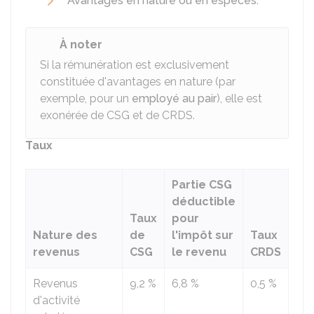
Avantages en nature ou en espèces
.
À noter
Si la rémunération est exclusivement
constituée d'avantages en nature (par
exemple, pour un
employé au pair
), elle est
exonérée de CSG et de CRDS.
Taux
Partie CSG
déductible
Taux
pour
Ass
Nature des
de
l'impôt sur
Taux
(b
revenus
CSG
le revenu
CRDS
cal
Revenus
9,2 %
6,8 %
0,5 %
98,
d'activité
du 