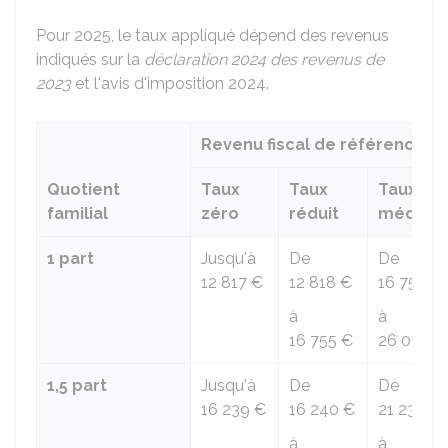
Pour 2025, le taux appliqué dépend des revenus
indiqués sur la
déclaration 2024 des revenus de
2023
et l'avis d'imposition 2024.
Revenu fiscal de référence
Quotient
Taux
Taux
Taux
familial
zéro
réduit
médian
1 part
Jusqu'à
De
De
12 817 €
12 818 €
16 756 €
à
à
16 755 €
26 004 €
1,5 part
Jusqu'à
De
De
16 239 €
16 240 €
21 230 €
à
à