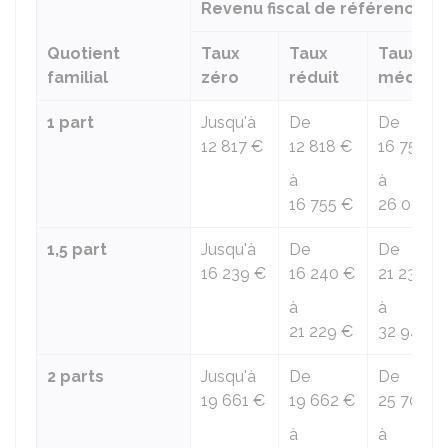
Revenu fiscal de référence
Quotient
Taux
Taux
Taux
familial
zéro
réduit
médian
1 part
Jusqu'à
De
De
12 817 €
12 818 €
16 756 €
à
à
16 755 €
26 004 €
1,5 part
Jusqu'à
De
De
16 239 €
16 240 €
21 230 €
à
à
21 229 €
32 945 €
2 parts
Jusqu'à
De
De
19 661 €
19 662 €
25 704 €
à
à