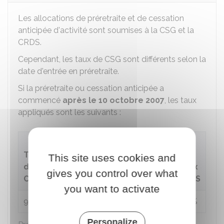
Les allocations de préretraite et de cessation
anticipée d'activité sont soumises à la CSG et la
CRDS.
Cependant, les taux de CSG sont différents selon la
date d'entrée en préretraite.
Si la préretraite ou cessation anticipée a
commencé
après le 10 octobre 2007
, les taux
appliqués sont les suivants :
Partie CSG
Taux
déductible pour
This site uses cookies and
de
l'impôt sur le
Taux
Taux
gives you control over what
CSG
revenu
Casa
CRDS
you want to activate
9,2 %
6,8 %
0,3 %
0,5 %
Personalize