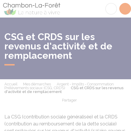
Chambon-la-Fôret
Acc
CSG et CRDS sur les
revenus d'activité et de
remplacement
Accueil
Mes démarches
Argent - Impôts - Consommation
Prélèvements sociaux (CSG, CRDS)
CSG et CRDS sur les revenus
d'activité et de remplacement
Partager
Partager sur Facebook
Partager sur X - Twit
Partager sur
Par
La CSG (contribution sociale généralisée) et la CRDS
(contribution au remboursement de la dette sociale)
sont prélevées sur les revenus d'activité (salaire, revenus