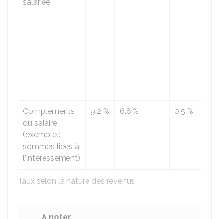
salariée
brut
mo
ne
dé
pa
188
100
del
Compléments
9,2 %
6,8 %
0,5 %
100
du salaire
rev
(exemple :
bru
sommes liées à
l'intéressement)
Taux selon la nature des revenus
À noter