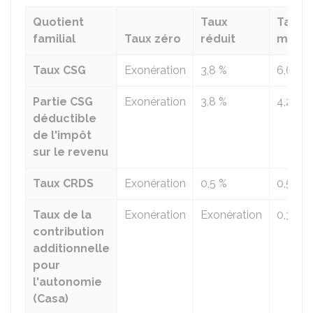
Quotient
Taux
Taux
familial
Taux zéro
réduit
média
Taux CSG
Exonération
3,8 %
6,6 %
Partie CSG
Exonération
3,8 %
4,2 %
déductible
de l'impôt
sur le revenu
Taux CRDS
Exonération
0,5 %
0,5 %
Taux de la
Exonération
Exonération
0,3 %
contribution
additionnelle
pour
l'autonomie
(Casa)