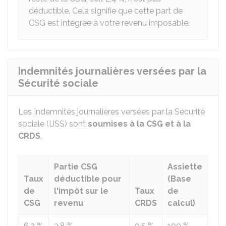
déductible. Cela signifie que cette part de
CSG est intégrée à votre revenu imposable.
Indemnités journalières versées par la
Sécurité sociale
Les Indemnités journalières versées par la Sécurité
sociale (IJSS) sont
soumises à la CSG et à la
CRDS
.
Partie CSG
Assiette
Taux
déductible pour
(Base
de
l'impôt sur le
Taux
de
CSG
revenu
CRDS
calcul)
6,2 %
3,8 %
0,5 %
100 %