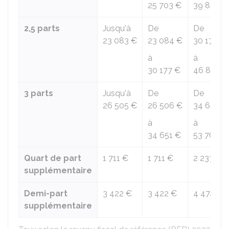
25 703 €
39 886 €
2,5 parts
Jusqu'à
De
De
23 083 €
23 084 €
30 178 €
à
à
30 177 €
46 827 €
3 parts
Jusqu'à
De
De
26 505 €
26 506 €
34 652 €
à
à
34 651 €
53 768 €
Quart de part
1 711 €
1 711 €
2 237 €
supplémentaire
Demi-part
3 422 €
3 422 €
4 474 €
supplémentaire