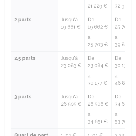
21 229 €
32 945 €
2 parts
Jusqu'à
De
De
19 661 €
19 662 €
25 704 €
à
à
25 703 €
39 886 €
2,5 parts
Jusqu'à
De
De
23 083 €
23 084 €
30 178 €
à
à
30 177 €
46 827 €
3 parts
Jusqu'à
De
De
26 505 €
26 506 €
34 652 €
à
à
34 651 €
53 768 €
Quart de part
1 711 €
1 711 €
2 237 €