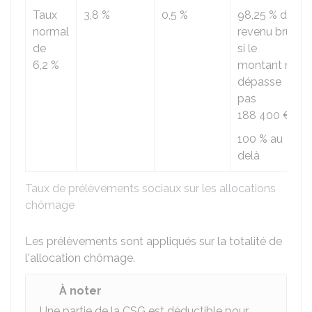
Taux
3,8 %
0,5 %
98,25 %
du
normal
revenu brut
de
si le
6,2 %
montant ne
dépasse
pas
188 400 €
100 %
au
delà
Taux de prélèvements sociaux sur les allocations
chômage
Les prélèvements sont appliqués sur la totalité de
l'allocation chômage.
À noter
Une partie de la CSG est déductible pour