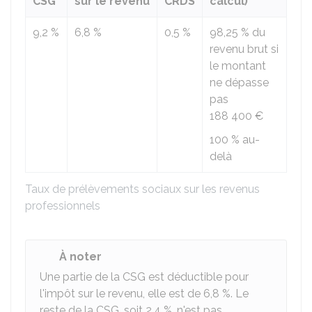
CSG
sur le revenu
CRDS
calcul)
9,2 %
6,8 %
0,5 %
98,25 %
du
revenu brut si
le montant
ne dépasse
pas
188 400 €
100 %
au-
delà
Taux de prélèvements sociaux sur les revenus
professionnels
À noter
Une partie de la CSG est déductible pour
l'impôt sur le revenu, elle est de
6,8 %
. Le
reste de la CSG, soit
2,4 %
, n'est pas