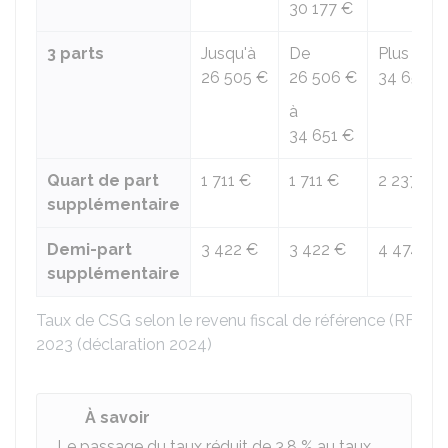
30 177 €
3 parts
Jusqu'à
De
Plus de
26 505 €
26 506 €
34 651 €
à
34 651 €
Quart de part
1 711 €
1 711 €
2 237 €
supplémentaire
Demi-part
3 422 €
3 422 €
4 474 €
supplémentaire
Taux de CSG selon le revenu fiscal de référence (RFR)
2023 (déclaration 2024)
À savoir
Le passage du taux réduit de
3,8 %
au taux