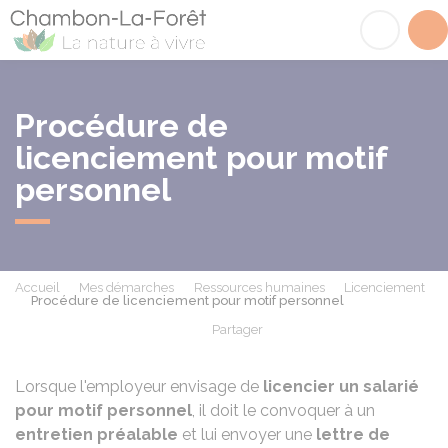
Chambon-la-Fôret
Acc
Procédure de
licenciement pour motif
personnel
Accueil
Mes démarches
Ressources humaines
Licenciement
Procédure de licenciement pour motif personnel
Partager
Partager sur Facebook
Partager sur X - Twit
Partager sur
Par
Lorsque l'employeur envisage de
licencier un salarié
pour motif personnel
, il doit le convoquer à un
entretien préalable
et lui envoyer une
lettre de