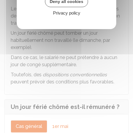
Deny all cookies
Le salarié n'est pas obligé de récupérer les heures
Privacy policy
de travail non effectuées pendant un jour férié non
travaillé.
Un jour férié chômé peut tomber un jour
habituellement non travaillé (le dimanche, par
exemple).
Dans ce cas, le salarié ne peut prétendre à aucun
jour de congé supplémentaire.
Toutefois, des
dispositions conventionnelles
peuvent prévoir des conditions plus favorables.
Un jour férié chômé est-il rémunéré ?
Cas général
1er mai