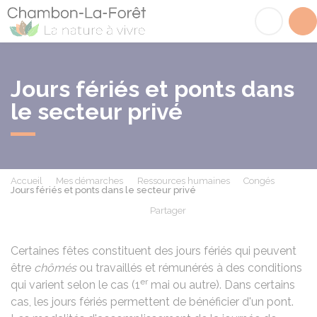
Chambon-la-Fôret
Acc
Jours fériés et ponts dans
le secteur privé
Accueil
Mes démarches
Ressources humaines
Congés
Jours fériés et ponts dans le secteur privé
Partager
Partager sur Facebook
Partager sur X - Twit
Partager sur
Par
Certaines fêtes constituent des jours fériés qui peuvent
être
chômés
ou travaillés et rémunérés à des conditions
er
qui varient selon le cas (1
mai ou autre). Dans certains
cas, les jours fériés permettent de bénéficier d'un pont.