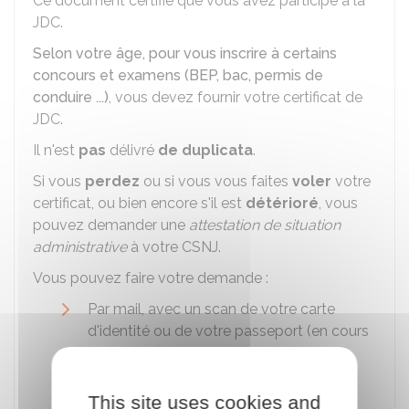
Ce document certifie que vous avez participé à la
JDC.
Selon votre âge, pour vous inscrire à certains
concours et examens (BEP, bac, permis de
conduire ...)
, vous devez fournir votre certificat de
JDC.
Il n'est
pas
délivré
de duplicata
.
Si vous
perdez
ou si vous vous faites
voler
votre
certificat, ou bien encore s'il est
détérioré
, vous
pouvez demander une
attestation de situation
administrative
à votre
CSNJ
.
Vous pouvez faire votre demande :
Par mail, avec un scan de votre carte
d'identité ou de votre passeport (en cours
de validité)
Ou par courrier, avec une photocopie de
This site uses cookies and
votre carte d'identité ou de votre