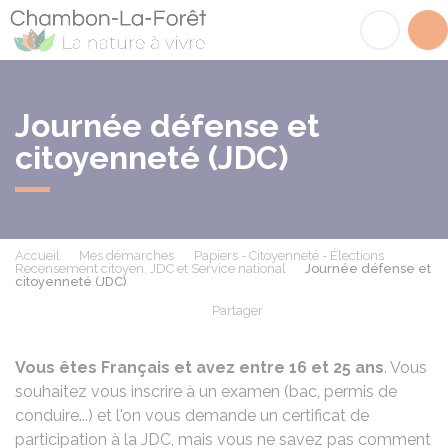
Chambon-la-Fôret
Acc
Journée défense et
citoyenneté (JDC)
Accueil
Mes démarches
Papiers - Citoyenneté - Élections
Recensement citoyen, JDC et Service national
Journée défense et
citoyenneté (JDC)
Partager
Partager sur Facebook
Partager sur X - Twit
Partager sur
Par
Vous êtes Français et avez entre 16 et 25 ans
. Vous
souhaitez vous inscrire à un examen (bac, permis de
conduire...) et l'on vous demande un certificat de
participation à la JDC, mais vous ne savez pas comment