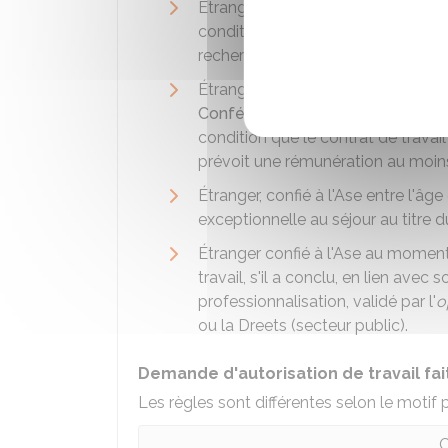
Étranger ayant une carte de séjour
condition que le contrat de travai
recherches et prévoit une rémunér
Étranger ayant obtenu un master o
Conférence des grandes écoles
o
condition que le contrat de travai
prévoit une rémunération au moin
Étranger, confié à l'
Ase
entre l'âge
exceptionnelle au séjour au titre du
Étranger confié à l'Ase au moment
travail, s'il a conclu, en lien ave
professionnalisation, validé par l'
o
ou la
Dreets
(secteur public).
Demande d'autorisation de travail fa
Les règles sont différentes selon le motif 
C