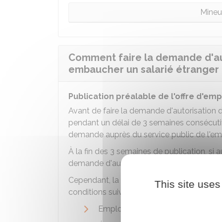
Mineu
Comment faire la demande d'aut
embaucher un salarié étranger 
Publication préalable de l'offre d'emp
Avant de faire la demande d'autorisation de 
pendant un délai de 3 semaines consécuti
demande auprès du service public de l'emp
À la fin des 3 semaines de publication, si 
demande d'autorisation de travail peut êtr
Cependant, la publication préalable de l'o
This site uses
conditions suivantes est remplie :
Emploi figurant sur la liste des
mét