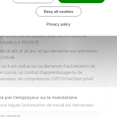
 " recherche d'emploi ou création d'entreprise " à
l proposé soit en relation avec sa formation ou ses
Deny all cookies
ation supérieure à
2 702,70 €
u un diplôme de niveau I labellisés par la
Privacy policy
u un diplôme de licence professionnelle, à
l proposé soit en relation avec sa formation et
s égale à
2 702,70 €
 de 16 ans et 18 ans, et qui demande son admission
 travail
 où il est statué sur sa demande d'autorisation de
c son cursus, un contrat d'apprentissage ou de
pérateur de compétences (OPCO)
(secteur privé)
ite par l'employeur ou le mandataire
pour lequel l'autorisation de travail est demandée :
as général