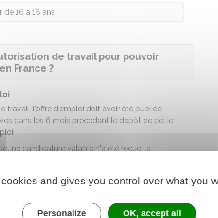
r de 16 à 18 ans
orisation de travail pour pouvoir
en France ?
loi
travail, l'offre d'emploi doit avoir été publiée
ves dans les 6 mois précédant le dépôt de cette
loi.
aucune candidature valable n'a été reçue, la
e effectuée.
ffre d'emploi
n'est pas obligatoire
si l'une des
 cookies and gives you control over what you w
iers en tension
Personalize
OK, accept all