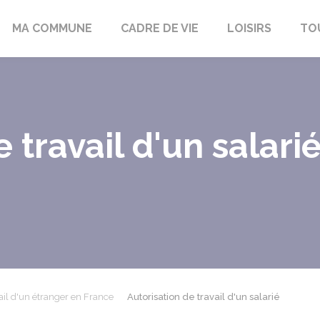
bon-la-Fôret
MA COMMUNE
CADRE DE VIE
LOISIRS
TO
e travail d'un salari
ail d'un étranger en France
Autorisation de travail d'un salarié