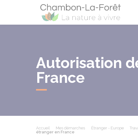
Cham
Autorisation d
France
Accueil
Mes démarches
Étranger - Europe
Trav
étranger en France