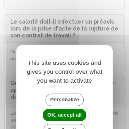
Le salarié doit-il effectuer un préavis
lors de la prise d'acte de la rupture de
son contrat de travail ?
Non, le salarié n'est pas obligé d'effectuer un
préavis
,
This site uses cookies and
gives you control over what
you want to activate
Quelles indemnités perçoit le salarié
après une prise d'acte de la rupture
de son contrat de travail ?
Personalize
Le paiement d'indemnités de rupture du contrat de
OK, accept all
travail varie en fonction de la décision du conseil
de prud'hommes (CPH) :