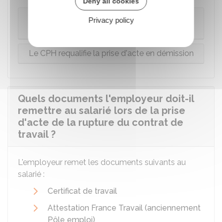
Deny all cookies
Le CPH requalifie la prise d'acte en
Privacy policy
licenciement
Le CPH requalifie la prise d'acte en démission
Quels documents l'employeur doit-il
remettre au salarié lors de la prise
d'acte de la rupture du contrat de
travail ?
L'employeur remet les documents suivants au
salarié :
Certificat de travail
Attestation France Travail (anciennement
Pôle emploi)