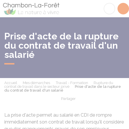
Chambon-la-Fôret
Acc
Prise d'acte de la rupture
du contrat de travail d'un
salarié
Accueil
Mes démarches
Travail - Formation
Rupture du
contrat de travail dans le secteur privé
Prise d'acte de la rupture
du contrat de travail d'un salarié
Partager
Partager sur Facebook
Partager sur X - Twit
Partager sur
Par
La prise d'acte permet au salarié en
CDI
de rompre
immédiatement son contrat de travail lorsqu'il considère
que des manquements graves de son employeur