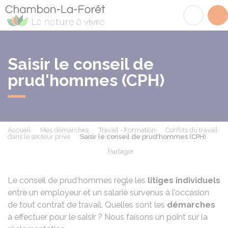
Chambon-la-Fôret
Acc
Saisir le conseil de
prud'hommes (CPH)
Accueil
Mes démarches
Travail - Formation
Conflits du travail
dans le secteur privé
Saisir le conseil de prud'hommes (CPH)
Partager
Partager sur Facebook
Partager sur X - Twit
Partager sur
Par
Le conseil de prud'hommes règle les
litiges
individuels
entre un employeur et un salarié survenus à l'occasion
de tout contrat de travail. Quelles sont les
démarches
à effectuer pour le saisir ? Nous faisons un point sur la