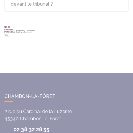
devant le tribunal ?
CHAMBON-LA-FÔRET
2 rue du Cardinal de la Luzerne
45340
Chambon-la-Fôret
02 38 32 28 55