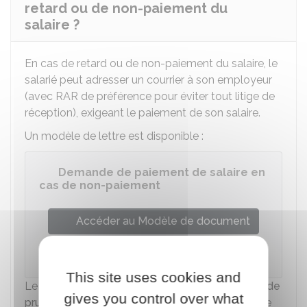
retard ou de non-paiement du
salaire ?
En cas de retard ou de non-paiement du salaire, le
salarié peut adresser un courrier à son employeur
(avec
RAR
de préférence pour éviter tout litige de
réception), exigeant le paiement de son salaire.
Un modèle de lettre est disponible :
Demande de paiement de salaire en
cas de non-paiement
Accéder au Modèle de document
Ministère chargé du travail
This site uses cookies and
Le salarié peut également s'adresser au
conseil de
gives you control over what
prud'hommes (CPH)
pour obtenir le paiement de