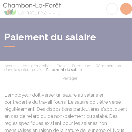
Chambon-la-Fôret
Acc
Paiement du salaire
Accueil
Mes démarches
Travail - Formation
Rémunération
dans le secteur privé
Paiement du salaire
Partager
Partager sur Facebook
Partager sur X - Twit
Partager sur
Par
L'employeur doit verser un salaire au salarié en
contrepartie du travail fourni. Le salaire doit être versé
régulièrement. Des dispositions particulières s'appliquent
en cas de retard ou de non-paiement du salaire. Des
règles spécifiques existent pour les salariés non
mensualisés en raison de la nature de leur emploi. Nous