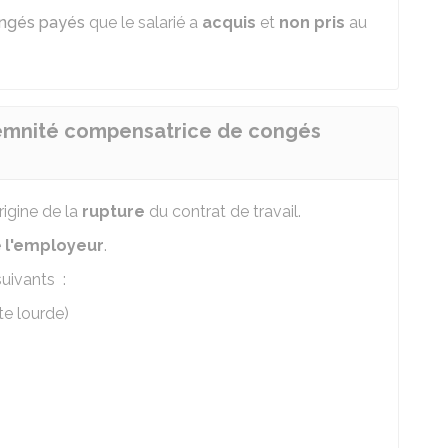
ngés payés
que le salarié a
acquis
et
non pris
au
ndemnité compensatrice de congés
rigine de la
rupture
du contrat de travail.
e
l'employeur
.
uivants :
te lourde)