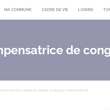
bon-la-Fôret
MA COMMUNE
CADRE DE VIE
LOISIRS
TO
pensatrice de con
enciement d'un salarié du secteur privé pour motif personnel