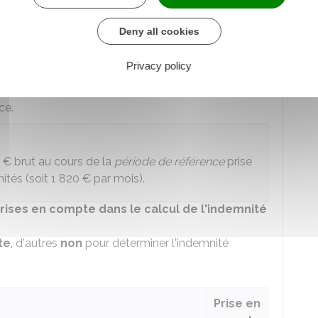
 d'origine non professionnelle
Deny all cookies
l ou maladie professionnelle
est versé au salarié.
Privacy policy
 tenir compte de
l'horaire réel
du mois, méthode
ce.
 €
brut au cours de la
période de référence
prise
ités (soit
1 820 €
par mois).
ises en compte dans le calcul de l'indemnité
te
, d'autres
non
pour déterminer l'indemnité
Prise en