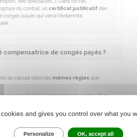
ransport, des spectacles...). Dans ce cas,
 rupture du contrat, un
certificat justificatif
des
de congés payés qui verse l'indemnité
rié.
é compensatrice de congés payés ?
és se calcule selon les
mêmes règles
que
 que le salarié réalise normalement son travail ou
professionnelle ou est en maladie ou accident
 cookies and gives you control over what you w
as général
Personalize
OK, accept all