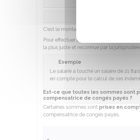
Maladie ou accident
Accident du travai
C'est le montant le
plus avantageux
qui 
Pour effectuer ce calcul, l'employeur peut
la plus juste et reconnue par la jurispruden
Exemple
Le salarié a touché un salaire de
21 840
en compte pour le calcul de ses indemn
Est-ce que toutes les sommes sont pr
compensatrice de congés payés ?
Certaines sommes sont
prises en comp
compensatrice de congés payés.