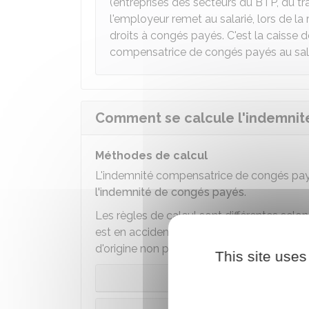
(entreprises des secteurs du
BTP
, du t
l'employeur remet au salarié, lors de la
droits à congés payés. C'est la caisse 
compensatrice de congés payés au sala
Comment se calcule l'indemnit
Méthodes de calcul
L'indemnité compensatrice de congés pay
l'indemnité de congés payés
.
Les règles de calcul sont différentes selon
est en accident du travail ou en maladie 
d'origine non professionnelle.
This site uses
C