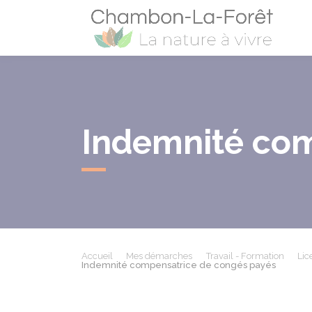
Cham
Indemnité com
Accueil
Mes démarches
Travail - Formation
Lic
Indemnité compensatrice de congés payés