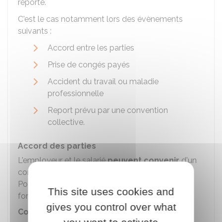
reporté.
C'est le cas notamment lors des évènements
suivants :
Accord entre les parties
Prise de congés payés
Accident du travail ou maladie
professionnelle
Report prévu par une convention
collective.
Accord des parties
L'employeur et le salarié
peuvent convenir
d'un
commun accord que le préavis soit suspendu.
Pour
éviter tout litige
, il est préférable de le
This site uses cookies and
formaliser par
écrit
.
gives you control over what
Congés payés