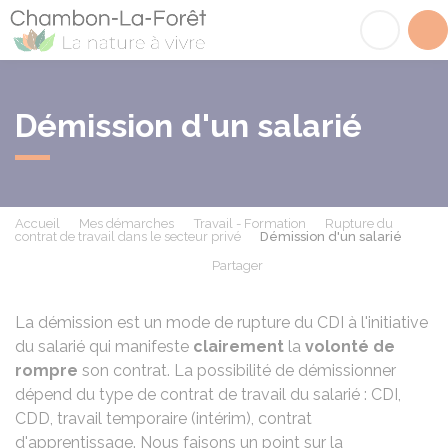
Chambon-la-Fôret
Acc
Démission d'un salarié
Accueil
Mes démarches
Travail - Formation
Rupture du
contrat de travail dans le secteur privé
Démission d'un salarié
Partager
Partager sur Facebook
Partager sur X - Twit
Partager sur
Par
La démission est un mode de rupture du
CDI
à l'initiative
du salarié qui manifeste
clairement
la
volonté de
rompre
son contrat. La possibilité de démissionner
dépend du type de contrat de travail du salarié : CDI,
CDD, travail temporaire (intérim), contrat
d'apprentissage. Nous faisons un point sur la