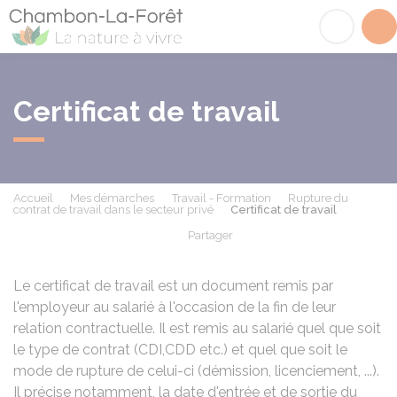
Chambon-la-Fôret
Acc
Certificat de travail
Accueil
Mes démarches
Travail - Formation
Rupture du
contrat de travail dans le secteur privé
Certificat de travail
Partager
Partager sur Facebook
Partager sur X - Twit
Partager sur
Par
Le certificat de travail est un document remis par
l'employeur au salarié à l'occasion de la fin de leur
relation contractuelle. Il est remis au salarié quel que soit
le type de contrat (
CDI
,
CDD
etc.) et quel que soit le
mode de rupture de celui-ci (démission, licenciement, ...).
Il précise notamment, la date d'entrée et de sortie du