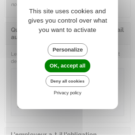
non-concurrence
.
This site uses cookies and
gives you control over what
Quand est remis le certificat de travail
you want to activate
au salarié ?
Personalize
Le certificat de travail est remis à la fin du contrat
de travail, c'est-à-dire à la fin du préavis.
OK, accept all
À savoir
Deny all cookies
Si le salarié a été dispensé de préavis, il doit
être remis à la fin du préavis non exécuté et
Privacy policy
indiquer cette date comme fin du contrat de
travail.
L'employeur a-t-il l'obligation