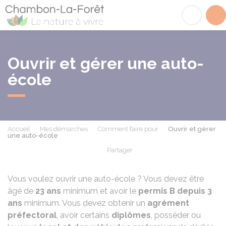
Chambon-la-Fôret
Acc
Ouvrir et gérer une auto-
école
Accueil
Mes démarches
Comment faire pour
Ouvrir et gérer
une auto-école
Partager
Partager sur Facebook
Partager sur X - Twit
Partager sur
Par
Vous voulez ouvrir une auto-école ? Vous devez être
âgé de
23 ans
minimum et avoir le
permis B depuis 3
ans
minimum. Vous devez obtenir un
agrément
préfectoral
, avoir certains
diplômes
, posséder ou