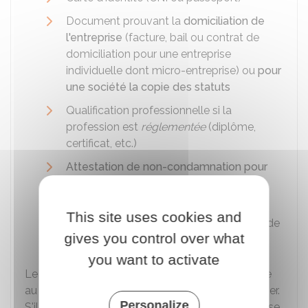
Document prouvant la
domiciliation de
l'entreprise
(facture, bail ou contrat de
domiciliation pour une entreprise
individuelle dont micro-entreprise) ou
pour
une société la copie des statuts
Qualification professionnelle si la
profession est
réglementée
(diplôme,
certificat, etc.)
Attestation de non-condamnation pour
exercer le métier d'artisan ou de
commerçant
This site uses cookies and
Attestation de filiation
(état civil, extrait de
gives you control over what
naissance, livret de famille)
you want to activate
Le Guichet des formalités des entreprises envoie
au déclarant un
accusé de réception
du dossier.
Personalize
S'il manque un document, il est informé et dispose