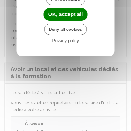
d'un
délai de 15 jours
renouvelable 1 fois pour
transmettre la
pièce justificative manquante
.
OK, accept all
Le Guichet des formalités des entreprises
Deny all cookies
conserve 3 ans maximum ces données (les
informations dans la déclaration et les pièces
Privacy policy
justificatives fournies).
Avoir un local et des véhicules dédiés
à la formation
Local dédié à votre entreprise
Vous devez être propriétaire ou locataire d'un local
dédié à votre activité.
À savoir
2