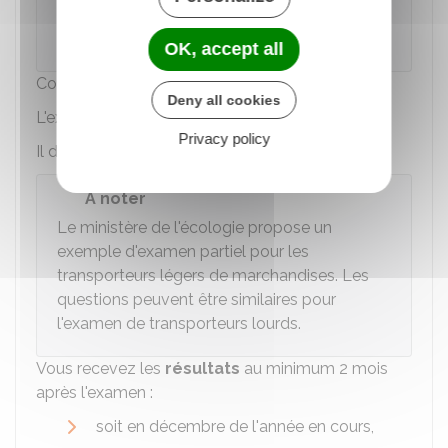
service interacadémique des examens et
concours d'Arcueil.
OK, accept all
Comment se déroule d'examen ?
Deny all cookies
L'examen se déroule en 2 parties :
Privacy policy
Il dure 4 heures et 15 minutes.
À noter
Le ministère de l'écologie propose un
exemple d'examen partiel pour les
transporteurs légers de marchandises
. Les
questions peuvent être similaires pour
l'examen de transporteurs lourds.
Vous recevez les
résultats
au minimum 2 mois
après l'examen :
soit en décembre de l'année en cours,