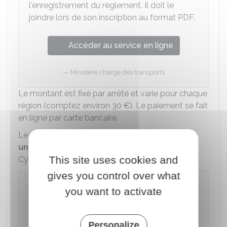
l'enregistrement du règlement. Il doit le
joindre lors de son inscription au format PDF.
Accéder au service en ligne
Ministère chargé des transports
Le montant est fixé par arrêté et varie pour chaque
région (comptez environ
30 €
). Le paiement se fait
en ligne par carte bancaire.
Le
dossier complet d'inscription
se fait
uniquement en ligne
sur internet, dans l'outil
This site uses cookies and
Cyclades du ministère de l'Éducation nationale.
gives you control over what
À noter
you want to activate
En cas d'impossibilité pour s'inscrire par
internet, les candidats peuvent adresser une
demande écrite de pré-inscription auprès du
Personalize