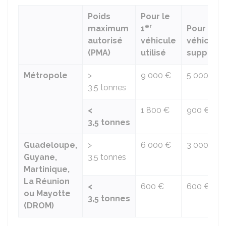
Poids
Pour le
er
maximum
1
Pour cha
autorisé
véhicule
véhicule
(PMA)
utilisé
suppléme
Métropole
>
9 000 €
5 000 €
3,5 tonnes
<
1 800 €
900 €
3,5 tonnes
Guadeloupe,
>
6 000 €
3 000 €
Guyane,
3,5 tonnes
Martinique,
La Réunion
<
600 €
600 €
ou Mayotte
3,5 tonnes
(DROM)