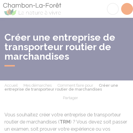
Chambon-la-Fôret
Acc
Créer une entreprise de
transporteur routier de
marchandises
Accueil
Mes démarches
Comment faire pour
Créer une
entreprise de transporteur routier de marchandises
Partager
Partager sur Facebook
Partager sur X - Twit
Partager sur
Par
Vous souhaitez créer votre entreprise de transporteur
routier de marchandises (
TRM
) ? Vous devez soit passer
un examen, soit prouver votre expérience ou vos