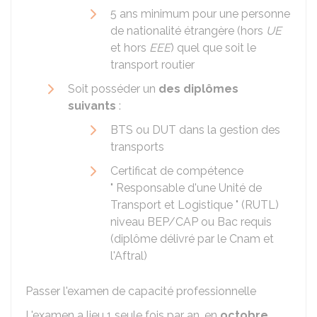
5 ans minimum pour une personne
de nationalité étrangère (hors
UE
et hors
EEE
) quel que soit le
transport routier
Soit posséder un
des diplômes
suivants
:
BTS
ou
DUT
dans la gestion des
transports
Certificat de compétence
" Responsable d'une Unité de
Transport et Logistique " (RUTL)
niveau BEP/CAP ou Bac requis
(diplôme délivré par le
Cnam
et
l'
Aftral
)
Passer l'examen de capacité professionnelle
L'examen a lieu 1 seule fois par an, en
octobre
.