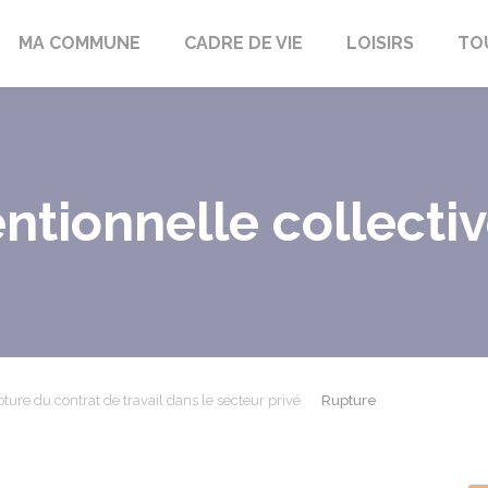
bon-la-Fôret
MA COMMUNE
CADRE DE VIE
LOISIRS
TO
ntionnelle collecti
ture du contrat de travail dans le secteur privé
Rupture