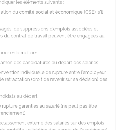
ndiquer les éléments suivants :
mation du
comité social et économique (CSE)
, s'il
agés, de suppressions d'emplois associées et
es du contrat de travail peuvent être engagées au
 pour en bénéficier
xamen des candidatures au départ des salariés
nvention individuelle de rupture entre l'employeur
 de rétractation (droit de revenir sur sa décision) des
andidats au départ
rupture garanties au salarié (ne peut pas être
icenciement
)
lassement externe des salariés sur des emplois
de mobilité
,
validation des acquis de l'expérience
)