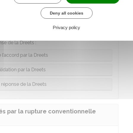
 un procès verbal de carence.
Deny all cookies
alidation de l'
accord collectif
dans un
délai de 15
Privacy policy
'accord
.
nse de la Dreets :
 l’accord par la Dreets
lidation par la Dreets
réponse de la Dreets
és par la rupture conventionnelle