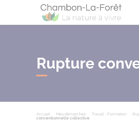
Cham
Rupture conve
Accueil
Mes démarches
Travail - Formation
Rup
conventionnelle collective