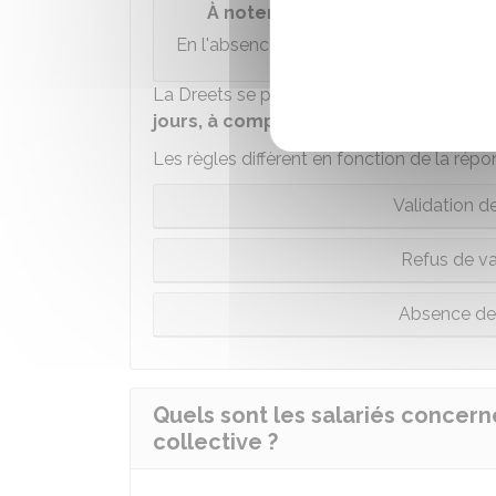
À noter
En l'absence de
CSE
, l'employeur joint
La Dreets se prononce sur la demande de v
jours, à compter de la réception de l
Les règles diffèrent en fonction de la répo
Validation de
Refus de va
Absence de 
Quels sont les salariés concern
collective ?