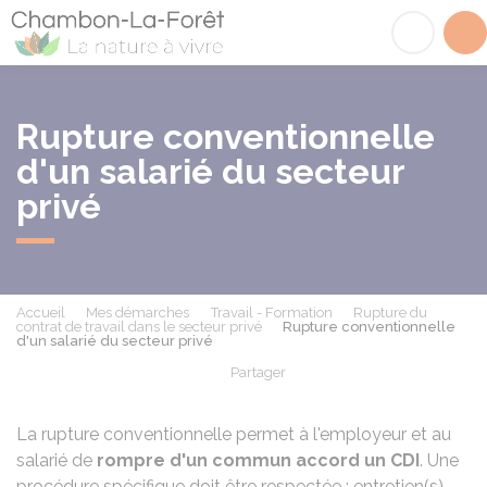
Chambon-la-Fôret
Acc
Rupture conventionnelle
d'un salarié du secteur
privé
Accueil
Mes démarches
Travail - Formation
Rupture du
contrat de travail dans le secteur privé
Rupture conventionnelle
d'un salarié du secteur privé
Partager
Partager sur Facebook
Partager sur X - Twit
Partager sur
Par
La rupture conventionnelle permet à l'employeur et au
salarié de
rompre d'un commun accord un
CDI
. Une
procédure spécifique doit être respectée : entretien(s),