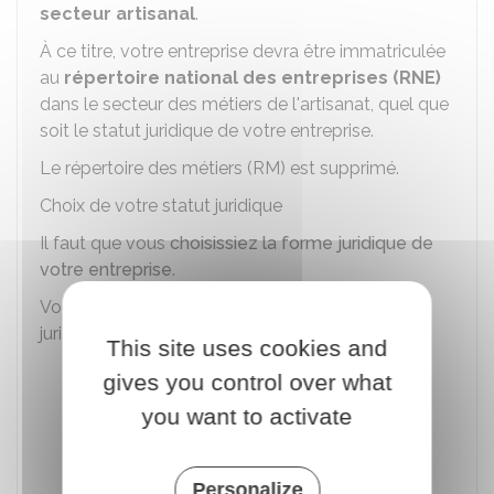
secteur artisanal
.
À ce titre, votre entreprise devra être immatriculée
au
répertoire national des entreprises (RNE)
dans le secteur des métiers de l'artisanat, quel que
soit le statut juridique de votre entreprise.
Le répertoire des métiers (RM) est supprimé.
Choix de votre statut juridique
Il faut que vous
choisissiez la forme juridique de
votre entreprise
.
Vous avez le choix entre 2 grandes formes
juridiques :
This site uses cookies and
Entreprise individuelle (EI)
. La micro-
gives you control over what
entreprise (ou auto-entreprise) est une
you want to activate
entreprise individuelle avec un régime
fiscal et social simplifié
Société
:
EURL, SASU, SARL (si vous
Personalize