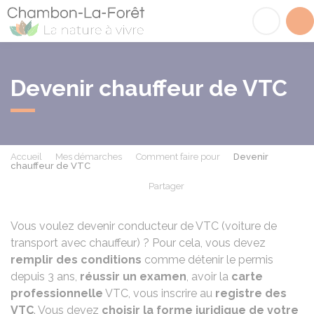
Chambon-la-Fôret
Acc
Devenir chauffeur de VTC
Accueil
Mes démarches
Comment faire pour
Devenir
chauffeur de VTC
Partager
Partager sur Facebook
Partager sur X - Twit
Partager sur
Par
Vous voulez devenir conducteur de VTC (voiture de
transport avec chauffeur) ? Pour cela, vous devez
remplir des conditions
comme détenir le permis
depuis 3 ans,
réussir un examen
, avoir la
carte
professionnelle
VTC, vous inscrire au
registre des
VTC
. Vous devez
choisir la forme juridique de votre