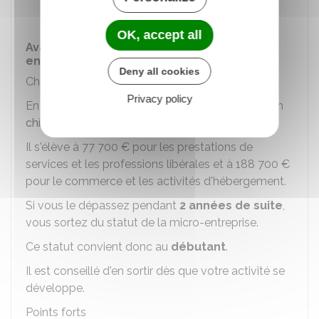
avez un ou plusieurs associés), etc.
OK, accept all
Avantages et inconvénients de la micro-
entreprise
Deny all cookies
Chiffre d'affaires à ne pas dépasser
Privacy policy
En tant que
micro-entrepreneur
, vous avez un
chiffre d'affaires
à ne pas dépasser
.
Il s'élève à
77 700 €
pour les prestations de
services et les professions libérales et à
188 700 €
pour le commerce et les activités d'hébergement.
Si vous le dépassez pendant
2 années de suite
,
vous sortez du statut de la micro-entreprise.
Ce statut convient donc au
débutant
.
Il est conseillé d'en sortir dès que votre activité se
développe.
Points forts