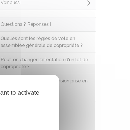
Voir aussi
Questions ? Réponses !
Quelles sont les règles de vote en
assemblée générale de copropriété ?
Peut-on changer l'affectation d'un lot de
copropriété ?
Peut-on contester une décision prise en
assemblée générale des
ant to activate
copropriétaires ?