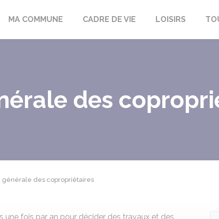
bon-la-Fôret
MA COMMUNE
CADRE DE VIE
LOISIRS
TO
érale des coproprié
générale des copropriétaires
s une fois par an pour décider des travaux et des