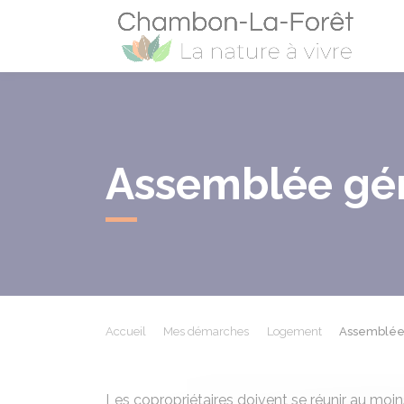
Cham
Assemblée gén
Accueil
Mes démarches
Logement
Assemblée 
Les copropriétaires doivent se réunir au moin