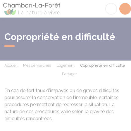
Chambon-la-Fôret
Acc
Copropriété en difficulté
Accueil
Mes démarches
Logement
Copropriété en difficulté
Partager
Partager sur Facebook
Partager sur X - Twit
Partager sur
Par
En cas de fort taux d'impayés ou de graves difficultés
pour assurer la conservation de l'immeuble, certaines
procédures permettent de redresser la situation. La
nature de ces procédures varie selon la gravité des
difficultés rencontrées.