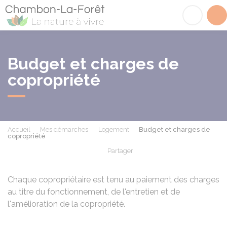
Chambon-la-Fôret
Acc
Budget et charges de
copropriété
Accueil
Mes démarches
Logement
Budget et charges de
copropriété
Partager
Partager sur Facebook
Partager sur X - Twit
Partager sur
Par
Chaque copropriétaire est tenu au paiement des charges
au titre du fonctionnement, de l'entretien et de
l'amélioration de la copropriété.