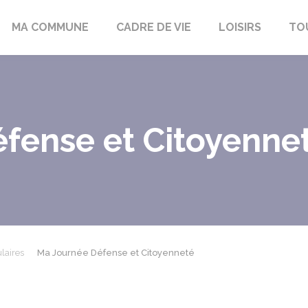
bon-la-Fôret
MA COMMUNE
CADRE DE VIE
LOISIRS
TO
fense et Citoyenne
laires
Ma Journée Défense et Citoyenneté