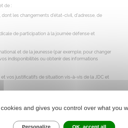
t de :
 dont les changements d'état-civil, d'adresse, de
ale de participation à la journée défense et
national et de la jeunesse (par exemple, pour changer
 vos indisponibilités ou obtenir des informations
 vos justificatifs de situation vis-à-vis de la JDC et
 cookies and gives you control over what you w
der au téléservice
e chargé de la défense
Personalize
OK, accept all