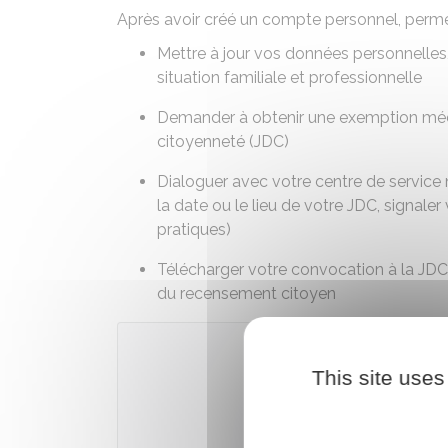
Après avoir créé un compte personnel, perme
Mettre à jour vos données personnelles,
situation familiale et professionnelle
Demander à obtenir une exemption médic
citoyenneté (JDC)
Dialoguer avec votre centre de service 
la date ou le lieu de votre JDC, signaler
pratiques)
Télécharger votre convocation à la JDC et
du recensement citoyen
This site uses
Accé
Ministèr