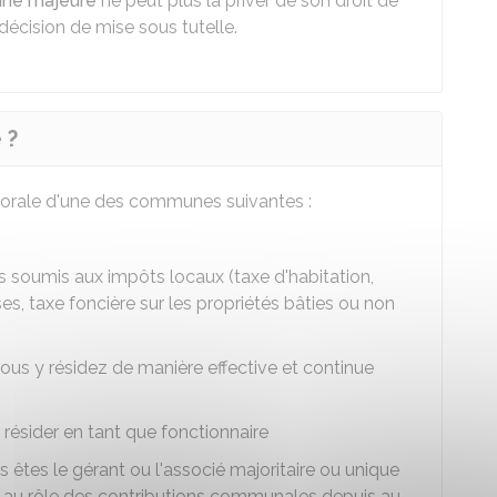
onne majeure
ne peut plus la priver de son droit de
 décision de mise sous tutelle.
 ?
ectorale d'une des communes suivantes :
soumis aux impôts locaux (taxe d'habitation,
es, taxe foncière sur les propriétés bâties ou non
us y résidez de manière effective et continue
ésider en tant que fonctionnaire
êtes le gérant ou l'associé majoritaire ou unique
te au rôle des contributions communales depuis au