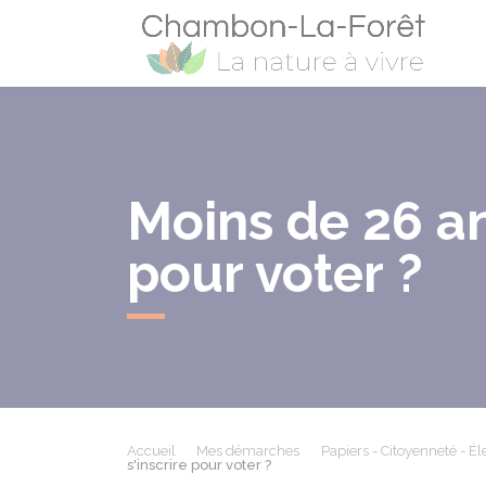
Cham
Moins de 26 ans
pour voter ?
Accueil
Mes démarches
Papiers - Citoyenneté - Él
s'inscrire pour voter ?