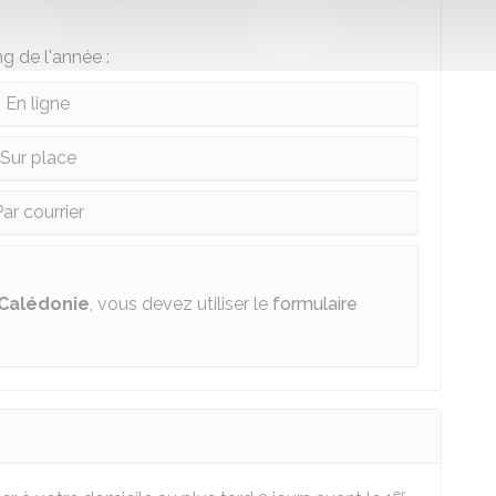
g de l'année :
En ligne
Sur place
ar courrier
-Calédonie
, vous devez utiliser le
formulaire
er