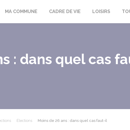
bon-la-Fôret
MA COMMUNE
CADRE DE VIE
LOISIRS
TO
 : dans quel cas fau
ections
Élections
Moins de 26 ans : dans quel cas faut-il