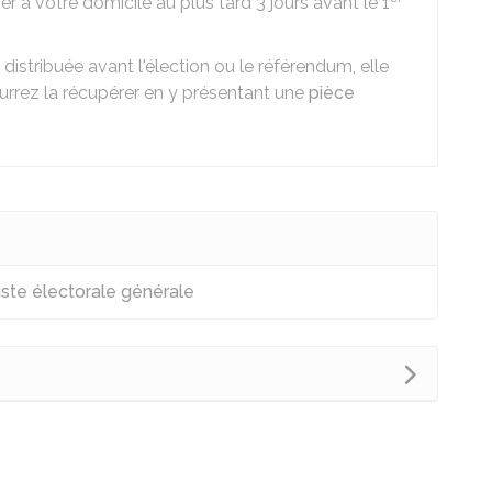
r à votre domicile au plus tard 3 jours avant le 1
 distribuée avant l'élection ou le référendum, elle
urrez la récupérer en y présentant une
pièce
liste électorale générale