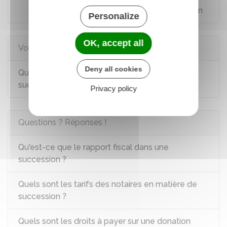
Estimer le montant des droits de succession
Personalize
OK, accept all
Voir aussi
Deny all cookies
Quelles sont les exonérations en cas de
succession ?
Privacy policy
Questions ? Réponses !
Qu'est-ce que le rapport fiscal dans une
succession ?
Quels sont les tarifs des notaires en matière de
succession ?
Quels sont les droits à payer sur une donation