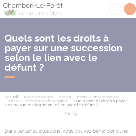
Chambon-la-Fôret
Acc
Quels sont les droits à
payer sur une succession
selon le lien avec le
défunt ?
Accueil
Mes démarches
Argent - Impôts - Consommation
Droits de succession et de donation
Quels sont les droits à payer
sur une succession selon le lien avec le défunt ?
Partager
Partager sur Facebook
Partager sur X - Twit
Partager sur
Par
Dans certaines situations, vous pouvez bénéficier d'une