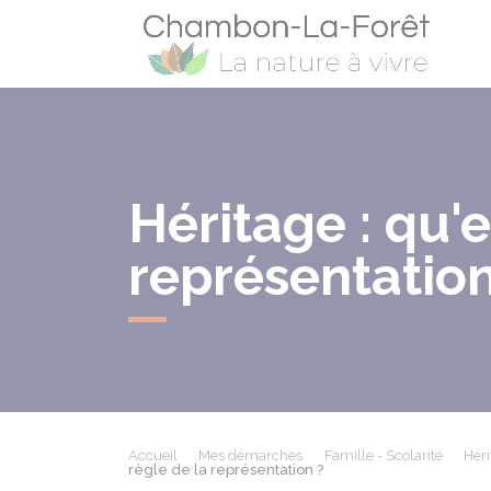
Cham
Héritage : qu'e
représentation
Accueil
Mes démarches
Famille - Scolarité
Héri
règle de la représentation ?