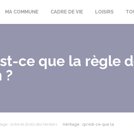
bon-la-Fôret
MA COMMUNE
CADRE DE VIE
LOISIRS
TO
st-ce que la règle d
 ?
tage : ordre et droits des héritiers
Héritage : qu'est-ce que la