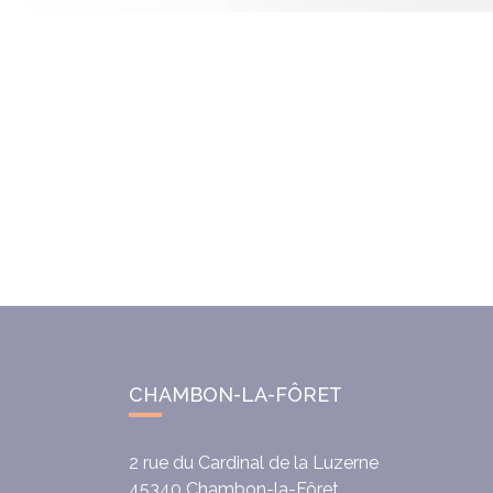
CHAMBON-LA-FÔRET
2 rue du Cardinal de la Luzerne
45340
Chambon-la-Fôret