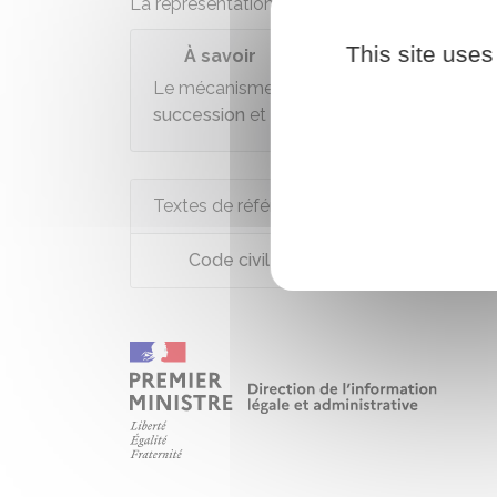
La représentation n'a pas lieu en faveur des
This site uses
À savoir
Le mécanisme de la représentation s'appl
succession
et en cas
d'indignité successo
Textes de référence
Code civil : articles 751 à 755