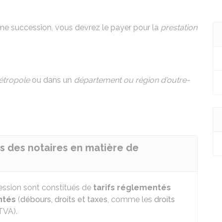
 une succession, vous devrez le payer pour la
prestation
tropole
ou dans un
département ou région d'outre-
s des notaires en matière de
cession sont constitués de
tarifs réglementés
ntés
(
débours, droits et taxes
, comme les
droits
TVA).