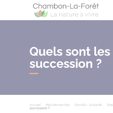
Cham
Quels sont les
succession ?
Accueil
Mes démarches
Famille - Scolarité
Tes
succession ?