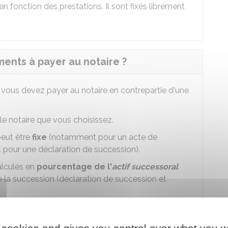
n fonction des prestations. Il sont fixés librement
ents à payer au notaire ?
ous devez payer au notaire en contrepartie d'une
le notaire que vous choisissez.
peut être
fixe
(notamment pour un acte de
pour une déclaration de succession).
lculés en
pourcentage de l'
actif successoral
de la succession (déclaration de succession et
e la valeur du bien
.