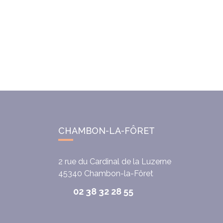
CHAMBON-LA-FÔRET
2 rue du Cardinal de la Luzerne
45340
Chambon-la-Fôret
02 38 32 28 55