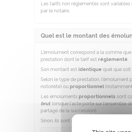
Les tarifs non réglementés sont variables e
par le notaire.
Quel est le montant des émolum
L'émolument correspond à la somme que v
prestation dont le tarif est
réglementé
.
Son montant est
identique
quel que soit 
Selon le type de prestation, l'émolument 
notoriété) ou
proportionnel
(notamment 
Les émoluments
proportionnels
sont ca
brut
, lorsque l'acte porte sur l'ensemble 
partage de la succession).
Sinon, ils sont calculés en
pourcentage d