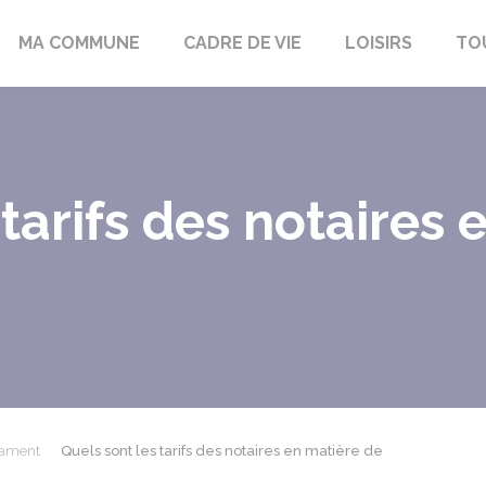
bon-la-Fôret
MA COMMUNE
CADRE DE VIE
LOISIRS
TO
 tarifs des notaires
tament
Quels sont les tarifs des notaires en matière de