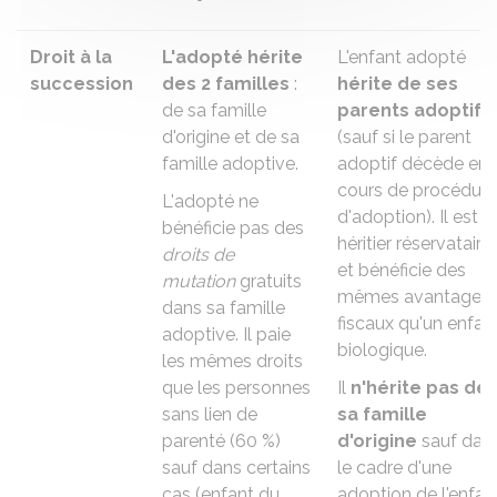
Droit à la
L'adopté
hérite
L'enfant adopté
succession
des 2 familles
:
hérite de ses
de sa famille
parents adoptifs
d'origine et de sa
(sauf si le parent
famille adoptive.
adoptif décède en
cours de procédure
L'adopté ne
d'adoption). Il est
bénéficie pas des
héritier réservataire
droits de
et bénéficie des
mutation
gratuits
mêmes avantages
dans sa famille
fiscaux qu'un enfan
adoptive. Il paie
biologique.
les mêmes droits
que les personnes
Il
n'hérite pas de
sans lien de
sa famille
parenté (
60 %
)
d'origine
sauf dan
sauf dans certains
le cadre d'une
cas (enfant du
adoption de l'enfan