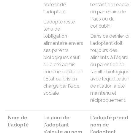
obtenir de
l'enfant de l'époux,
l'adoptant.
du partenaire de
Pacs ou du
L'adopté reste
concubin.
tenu de
l'obligation
Dans ce dernier cas
alimentaire envers
l'adoptant doit
ses parents
toujours des
biologiques sauf
aliments à l'égard
s'il a été admis
du parent de sa
comme
pupille de
famille biologique
l'État
ou pris en
avec lequel le lien
charge par l'aide
de filiation a été
sociale.
maintenu et
réciproquement.
Nom de
Le nom de
L'adopté prend l
l'adopté
l'adoptant
nom de
s'ajoute au
nom
l'adoptant.