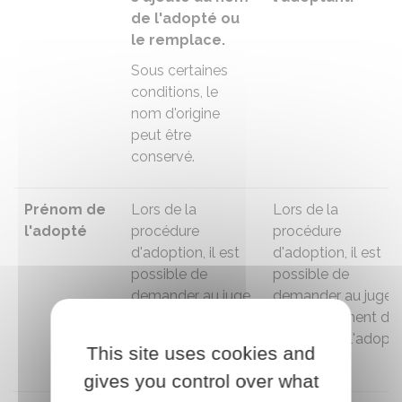
de l'adopté
ou
le remplace.
Sous certaines
conditions, le
nom d'origine
peut être
conservé.
Prénom de
Lors de la
Lors de la
l'adopté
procédure
procédure
d'adoption, il est
d'adoption, il est
possible de
possible de
demander au juge
demander au juge
un changement
un changement de
de prénom de
prénom de l'adopté
This site uses cookies and
l'adopté.
gives you control over what