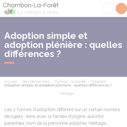
Chambon-la-Fôret
Acc
Adoption simple et
adoption plénière : quelles
différences ?
Accueil
Mes démarches
Famille - Scolarité
Adoption
Adoption simple et adoption plénière : quelles différences ?
Partager
Partager sur Facebook
Partager sur X - Twit
Partager sur
Par
Les 2 formes d'adoption diffèrent sur un certain nombre
de sujets : liens avec la famille d'origine, autorité
parentale, nom de la personne adoptée, héritage...