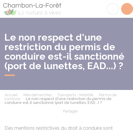
Chambon-la-Fôret
Acc
Le non respect d'une
restriction du permis de
conduire est-il sanctionné
(port de lunettes, EAD...) ?
Accueil
Mes démarches
Transports - Mobilité
Permis de
conduire
Le non respect d'une restriction du permis de
conduire est-il sanctionné (port de lunettes, EAD...) ?
Partager
Partager sur Facebook
Partager sur X - Twit
Partager sur
Par
Des mentions restrictives du droit à conduire sont