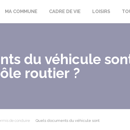
bon-la-Fôret
MA COMMUNE
CADRE DE VIE
LOISIRS
TO
ts du véhicule sont
ôle routier ?
rmis de conduire
Quels documents du véhicule sont