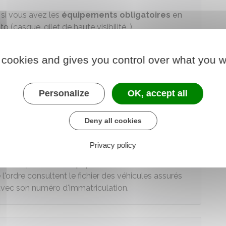
r si vous avez les
équipements obligatoires
en
to
(casque, gilet de haute visibilité…).
as de non présentation des documents exigés
 cookies and gives you control over what you w
s exigés aux forces de l'ordre est sanctionné par
Personalize
OK, accept all
5 jours
que vous avez les documents exigés.
i de 5 jours est sanctionné par une
amende
pouvant
Deny all cookies
Privacy policy
atoire de présenter les
papiers de l'assurance
lors
e l'ordre consultent le fichier des véhicules assurés
é avec son numéro d'immatriculation.