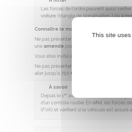
À noter
Les forces de l'ordre peuvent aussi vérifie
voiture
(triangle de signalisation…) ou
à mo
Connaître le montant de l'amende en c
This site uses
Ne pas présenter immédiatement les document
une
amende
pouvant aller jusqu'à
38 €
.
Vous êtes invité à justifier
dans un délai de 
Ne pas présenter ces documents dans le déla
aller jusqu'à
750 €
.
À savoir
er
Depuis le 1
avril 2024, il n'est plus oblig
d'un contrôle routier. En effet, les forces d
(FVA) et vérifient si le véhicule est assur