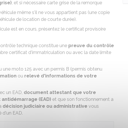
grise)
, et si nécessaire
carte grise de la remorque
véhicule même s'il ne vous appartient pas (une copie
éhicule de location de courte durée).
cule est en cours, présentez le
certificat provisoire
contrôle technique
constitue une
preuve du contrôle
bre certificat d'immatriculation ou avec la date limite
ou une moto 125 avec un permis B
(permis obtenu
rmation
ou
relevé d'informations de votre
vec un EAD
,
document attestant que votre
t antidémarrage (EAD)
et que son fonctionnement a
la
décision judiciaire ou administrative
vous
é d'un EAD.