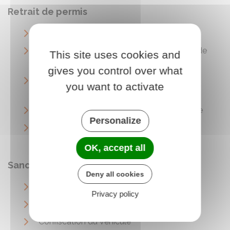
Retrait de permis
Rétention du permis de conduire
Invalidation du permis de conduire (retrait de
This site uses cookies and
tous les points)
gives you control over what
Suspension administrative du permis de
you want to activate
conduire
Suspension judiciaire du permis de conduire
Personalize
Annulation judiciaire du permis de conduire
après une infraction
OK, accept all
Sanctions concernant le véhicule
Deny all cookies
Immobilisation du véhicule
Privacy policy
Mise en fourrière du véhicule
Confiscation du véhicule