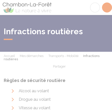
Chambon-la-Fôret
Acc
Infractions routières
Accueil
Mes démarches
Transports - Mobilité
Infractions
routières
Partager
Partager sur Facebook
Partager sur X - Twit
Partager sur
Par
Règles de sécurité routière
Alcool au volant
Drogue au volant
Vitesse au volant