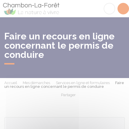
Chambon-la-Fôret
Acc
Faire un recours en ligne
concernant le permis de
conduire
Accueil
Mes démarches
Services en ligne et formulaires
Faire
un recours en ligne concernant le permis de conduire
Partager
Partager sur Facebook
Partager sur X - Twit
Partager sur
Par