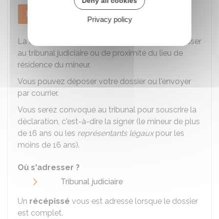
Deny all cookies
En France
À l'étranger
Privacy policy
La demande de nationalité française est à adresser
au tribunal judiciaire ou de proximité du lieu de
résidence du mineur.
Vous pouvez déposer votre dossier ou l'envoyer
par courrier.
Vous serez convoqué au tribunal pour souscrire la
déclaration, c'est-à-dire la signer (le mineur de plus
de 16 ans ou les
représentants légaux
pour les
moins de 16 ans).
Où s'adresser ?
Tribunal judiciaire
Un
récépissé
vous est adressé lorsque le dossier
est complet.