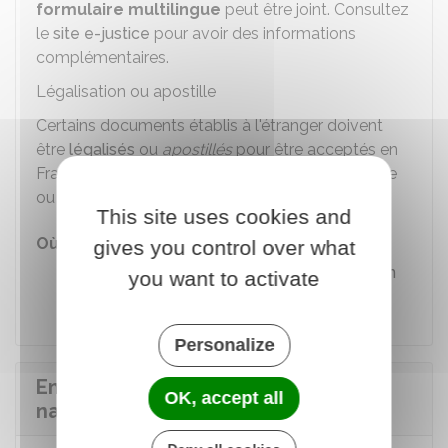
formulaire multilingue
peut être joint. Consultez
le
site e-justice
pour avoir des informations
complémentaires.
Légalisation ou apostille
Certains documents établis à l'étranger doivent
être
légalisés
ou
apostillés
pour être acceptés en
France. Renseignez-vous auprès de l'ambassade
ou au consulat du pays concerné.
This site uses cookies and
Où s'adresser ?
gives you control over what
Ambassade ou consulat étranger en
you want to activate
France
Personalize
Envoyer ou déposer la demande de
OK, accept all
nationalité française