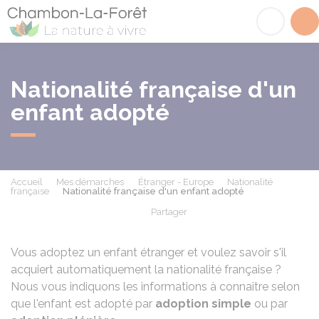
Chambon-la-Fôret
Acc
Nationalité française d'un
enfant adopté
Accueil
Mes démarches
Étranger - Europe
Nationalité
française
Nationalité française d'un enfant adopté
Partager
Partager sur Facebook
Partager sur X - Twit
Partager sur
Par
Vous adoptez un enfant étranger et voulez savoir s'il
acquiert automatiquement la nationalité française ?
Nous vous indiquons les informations à connaître selon
que l'enfant est adopté par
adoption simple
ou par