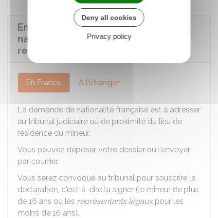
Deny all cookies
Envoyer ou déposer la demande de
Privacy policy
nationalité française de l'enfant
recueilli
En France
À l'étranger
La demande de nationalité française est à adresser
au tribunal judiciaire ou de proximité du lieu de
résidence du mineur.
Vous pouvez déposer votre dossier ou l'envoyer
par courrier.
Vous serez convoqué au tribunal pour souscrire la
déclaration, c'est-à-dire la signer (le mineur de plus
de 16 ans ou les
représentants légaux
pour les
moins de 16 ans).