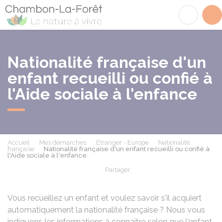
Chambon-la-Fôret
Acc
Nationalité française d'un
enfant recueilli ou confié à
l'Aide sociale à l'enfance
Accueil
Mes démarches
Étranger - Europe
Nationalité
française
Nationalité française d'un enfant recueilli ou confié à
l'Aide sociale à l'enfance
Partager
Partager sur Facebook
Partager sur X - Twit
Partager sur
Par
Vous recueillez un enfant et voulez savoir s'il acquiert
automatiquement la nationalité française ? Nous vous
indiquons les informations à connaître selon que l'enfant