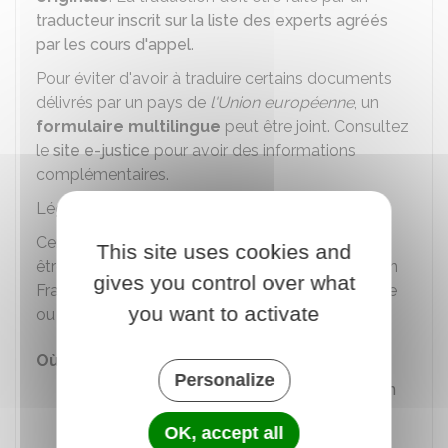
traducteur inscrit sur la liste des experts agréés
par les cours d'appel
.
Pour éviter d'avoir à traduire certains documents
délivrés par un pays de
l'Union européenne
, un
formulaire multilingue
peut être joint. Consultez
le
site e-justice
pour avoir des informations
complémentaires.
Légalisation ou apostille
Certains documents établis à l'étranger doivent
This site uses cookies and
être
légalisés
ou
apostillés
pour être acceptés en
gives you control over what
France. Renseignez-vous auprès de l'ambassade
you want to activate
ou au consulat du pays concerné.
Où s'adresser ?
Personalize
Ambassade ou consulat étranger en
France
OK, accept all