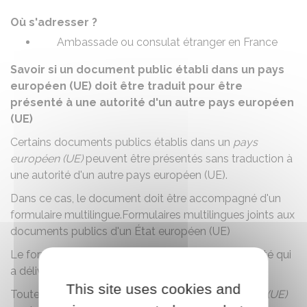
Où s'adresser ?
Ambassade ou consulat étranger en France
Savoir si un document public établi dans un pays
européen (UE) doit être traduit pour être
présenté à une autorité d'un autre pays européen
(UE)
Certains documents publics établis dans un
pays
européen (UE)
peuvent être présentés sans traduction à
une autorité d'un autre pays européen (UE).
Dans ce cas, le document doit être accompagné d'un
formulaire multilingue.
Formulaires multilingues joints aux
documents publics d'un État européen (UE)
Le formulaire multilingue est à demander à l'autorité qui
a délivré le document.
This site uses cookies and
Toutefois, l'autorité destinataire du
pays européen (UE)