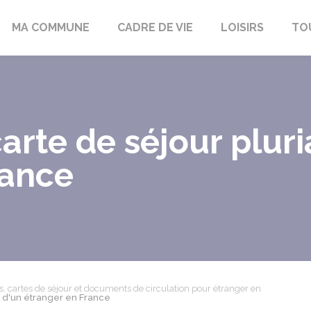
bon-la-Fôret
MA COMMUNE
CADRE DE VIE
LOISIRS
TO
 carte de séjour plur
rance
es, cartes de séjour et documents de circulation pour étranger en
le d'un étranger en France