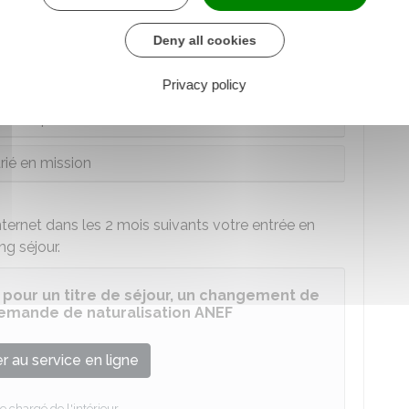
ion du motif de votre carte :
Deny all cookies
larié qualifié
Privacy policy
e entreprise innovante
rié en mission
ernet dans les 2 mois suivants votre entrée en
ng séjour.
 pour un titre de séjour, un changement de
 demande de naturalisation ANEF
 au service en ligne
e chargé de l'intérieur