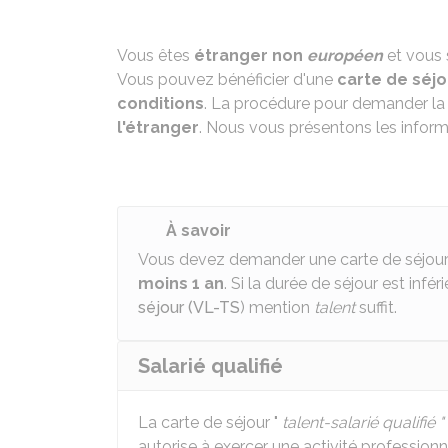
Vous êtes
étranger non
européen
et vous
Vous pouvez bénéficier d'une
carte de séjou
conditions
. La procédure pour demander la
l'étranger
. Nous vous présentons les informa
À savoir
Vous devez demander une carte de séjour 
moins 1 an
. Si la durée de séjour est infér
séjour (VL-TS
) mention
talent
suffit.
Salarié qualifié
La carte de séjour "
talent-salarié qualifié "
autorise à exercer une activité profession