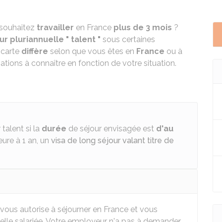
 souhaitez
travailler
en France
plus de 3 mois
?
r pluriannuelle " talent "
sous certaines
 carte
diffère
selon que vous êtes en
France
ou à
tions à connaître en fonction de votre situation.
talent si la
durée
de séjour envisagée est
d'au
ieure à 1 an, un
visa de long séjour valant titre de
vous autorise à séjourner en France et vous
nelle salariée. Votre employeur n'a pas à demander