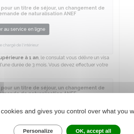
 pour un titre de séjour, un changement de
 demande de naturalisation ANEF
 au service en ligne
e chargé de l'intérieur
upérieure à 1 an
, le consulat vous délivre un visa
'une durée de 3 mois. Vous devez effectuer votre
 pour un titre de séjour, un changement de
 demande de naturalisation ANEF
 au service en ligne
 cookies and gives you control over what you w
e chargé de l'intérieur
Personalize
OK, accept all