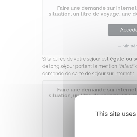
Faire une demande sur internet
situation, un titre de voyage, une
Accéder
Ministèr
Si la durée de votre séjour est
égale ou s
de long séjour portant la mention
"talent"
d
demande de carte de séjour sur internet :
Faire une demande sur internet
situation, un titre de voyage, une
Accéder
This site uses
Ministèr