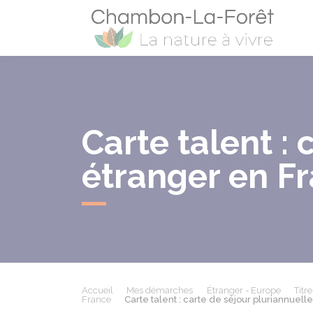
Cham
Carte talent :
étranger en F
Accueil
Mes démarches
Étranger - Europe
Titr
France
Carte talent : carte de séjour pluriannuel